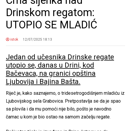
Crna sijenka nad
Drinskom regatom:
UTOPIO SE MLADIĆ
istok
12/07/2025 18:13
Jedan od učesnika Drinske regate
utopio se, danas u Drini, kod
Bačevaca, na granici opština
Ljubovija i Bajina Bašta.
Riječ je, kako saznajemo, o tridesetrogodišnjem mladiću iz
Ljubovijskog sela Grabovica. Pretpostavlja se da je spao
sa plovila i da mu pomoći nije bilo, pošto je navodno
čamac u kom je bio ostao na samom začelju regate.