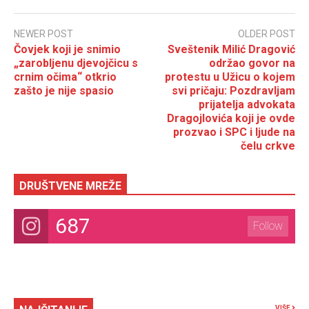
NEWER POST
OLDER POST
Čovjek koji je snimio
Sveštenik Milić Dragović
„zarobljenu djevojčicu s
održao govor na
crnim očima“ otkrio
protestu u Užicu o kojem
zašto je nije spasio
svi pričaju: Pozdravljam
prijatelja advokata
Dragojlovića koji je ovde
prozvao i SPC i ljude na
čelu crkve
DRUŠTVENE MREŽE
687
Follow
VIŠE