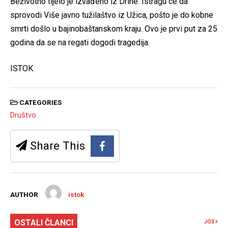
Beživotno tijelo je izvađeno iz Drine. Istragu ce da
sprovodi Više javno tužilaštvo iz Užica, pošto je do kobne
smrti došlo u bajinobaštanskom kraju. Ovo je prvi put za 25
godina da se na regati dogodi tragedija.
ISTOK
CATEGORIES
Društvo
Share This
AUTHOR
istok
OSTALI ČLANCI
JOŠ