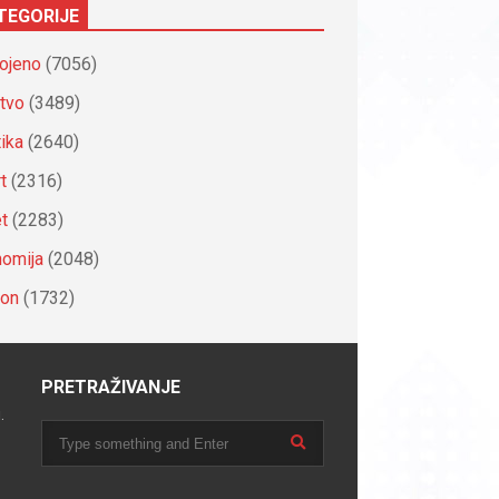
TEGORIJE
ojeno
(7056)
tvo
(3489)
tika
(2640)
t
(2316)
et
(2283)
omija
(2048)
ion
(1732)
PRETRAŽIVANJE
.