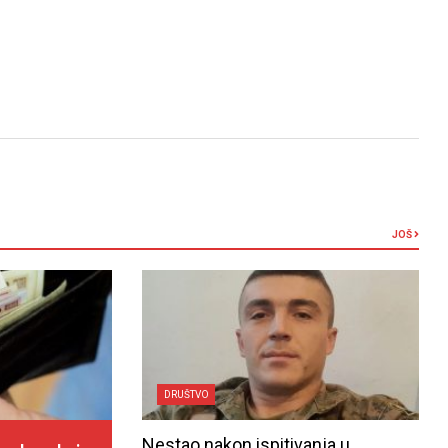
JOŠ
DRUŠTVO
Nestao nakon ispitivanja u