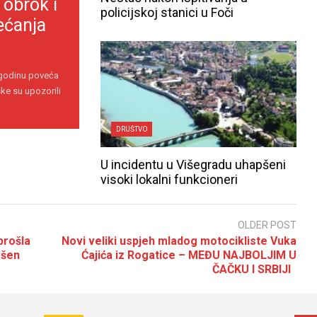
 obrok i
policijskoj stanici u Foči
ećanja
 godinu poveća
ke su upozorili
DRUŠTVO
U incidentu u Višegradu uhapšeni
visoki lokalni funkcioneri
OLDER POST
prošla
Novi veliki uspjeh mladog motocikliste Vuka
ršen
Ćajića iz Rogatice – MEĐU NAJBOLJIM U
ČAČKU I SRBIJI