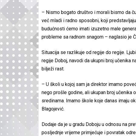
– Nismo bogato društvo i morali bismo da ču
već mladi i radno sposobni, koji predstavljaju
budućnosti ćemo imati izuzetno male generacij
probleme sa radnom snagom – naglasio je Č
Situacija se razlikuje od regije do regije. Lj
regije Doboj, navodi da ukupni broj učenika n
bilježi rast.
– U školi u kojoj sam ja direktor imamo poveć
nego prošle godine, ali ukupan broj učenika
sredinama. Imamo škole koje danas imaju oko
Blagojević.
Dodaje da je u gradu Doboju u odnosu na pre
posljednje vrijeme primjećuje i povratak odr