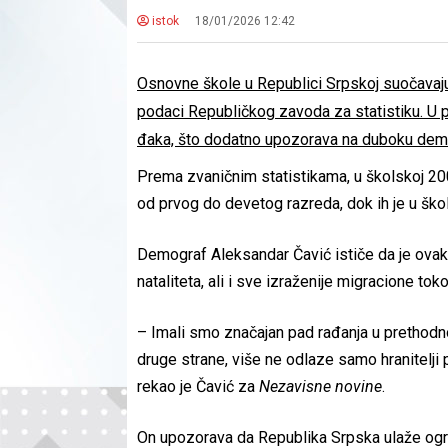
istok
18/01/2026 12:42
Osnovne škole u Republici Srpskoj suočavaju
podaci Republičkog zavoda za statistiku. U p
đaka, što dodatno upozorava na duboku demo
Prema zvaničnim statistikama, u školskoj 20
od prvog do devetog razreda, dok ih je u šk
Demograf Aleksandar Čavić ističe da je ova
nataliteta, ali i sve izraženije migracione tok
– Imali smo značajan pad rađanja u prethodn
druge strane, više ne odlaze samo hranitelji
rekao je Čavić za
Nezavisne novine
.
On upozorava da Republika Srpska ulaže ogrom