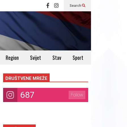
Search
Region
Svijet
Stav
Sport
DRUŠTVENE MREŽE
687
Follow