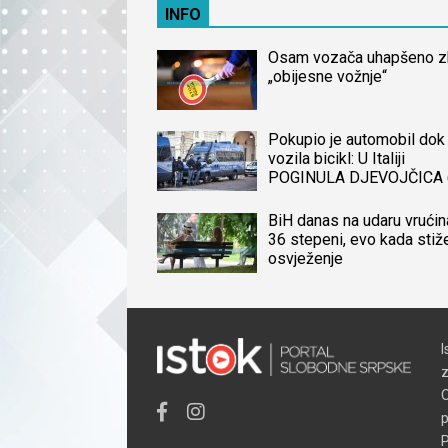
INFO
Osam vozača uhapšeno 
„obijesne vožnje“
Pokupio je automobil dok 
vozila bicikl: U Italiji
POGINULA DJEVOJČICA 
iz BiH, naređena obdukcij
tijela
BiH danas na udaru vrućin
36 stepeni, evo kada stiž
osvježenje
I
z
O
p
P