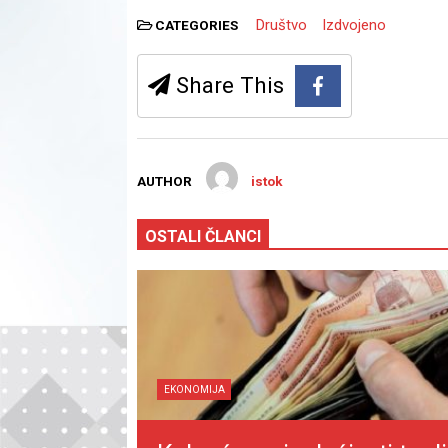
Društvo
Izdvojeno
CATEGORIES
Share This
AUTHOR
istok
OSTALI ČLANCI
EKONOMIJA