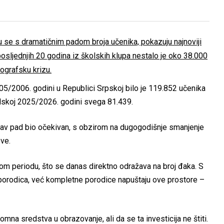
 se s dramatičnim padom broja učenika, pokazuju najnoviji
osljednjih 20 godina iz školskih klupa nestalo je oko 38.000
grafsku krizu.
05/2006. godini u Republici Srpskoj bilo je 119.852 učenika
olskoj 2025/2026. godini svega 81.439.
kav pad bio očekivan, s obzirom na dugogodišnje smanjenje
ove.
om periodu, što se danas direktno odražava na broj đaka. S
 porodica, već kompletne porodice napuštaju ove prostore –
na sredstva u obrazovanje, ali da se ta investicija ne štiti.