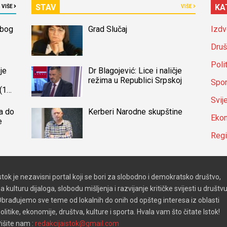
STAV
KA
VIŠE
VIŠE
zbog
Grad Slučaj
Izdv
Druš
Poli
je
Dr Blagojević: Lice i naličje
režima u Republici Srpskoj
Spor
(14)
a
Svij
a do
Kerberi Narodne skupštine
Ekon
e
Reg
stok je nezavisni portal koji se bori za slobodno i demokratsko društvo,
a kulturu dijaloga, slobodu mišljenja i razvijanje kritičke svijesti u društvu
brađujemo sve teme od lokalnih do onih od opšteg interesa iz oblasti
olitike, ekonomije, društva, kulture i sporta. Hvala vam što čitate Istok!
išite nam :
redakcijaistok@gmail.com