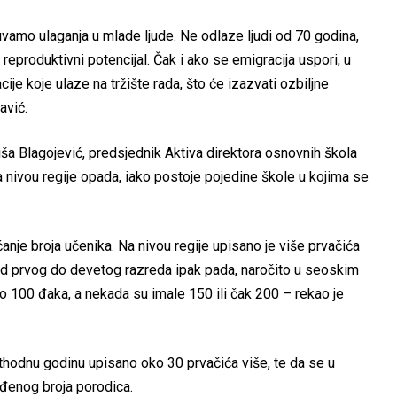
vamo ulaganja u mlade ljude. Ne odlaze ljudi od 70 godina,
 reproduktivni potencijal. Čak i ako se emigracija uspori, u
e koje ulaze na tržište rada, što će izazvati ozbiljne
avić.
ubiša Blagojević, predsjednik Aktiva direktora osnovnih škola
a nivou regije opada, iako postoje pojedine škole u kojima se
anje broja učenika. Na nivou regije upisano je više prvačića
 od prvog do devetog razreda ipak pada, naročito u seoskim
 100 đaka, a nekada su imale 150 ili čak 200 – rekao je
thodnu godinu upisano oko 30 prvačića više, te da se u
eđenog broja porodica.