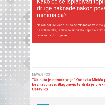
Kako će se isplaćivati topli
druge naknade nakon pov
minimalca?
Nakon odluke Vlade RS da se minimalac za 2024.
na 900 maraka, iz Saveza sindikata Republike Srps
radnike da dobo paze ...
NEWER POST
“Ukinuta je demokratija” Ostavka Minića 
bez rasprave, Blagojević tvrdi da je prek
Ustav RS