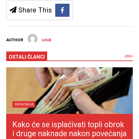
Share This
AUTHOR
istok
OSTALI ČLANCI
JOŠ
EKONOMIJA
Kako će se isplaćivati topli obrok
i druge naknade nakon povećanja