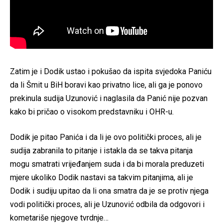
Zatim je i Dodik ustao i pokušao da ispita svjedoka Paniću
da li Šmit u BiH boravi kao privatno lice, ali ga je ponovo
prekinula sudija Uzunović i naglasila da Panić nije pozvan
kako bi pričao o visokom predstavniku i OHR-u.
Dodik je pitao Panića i da li je ovo politički proces, ali je
sudija zabranila to pitanje i istakla da se takva pitanja
mogu smatrati vrijeđanjem suda i da bi morala preduzeti
mjere ukoliko Dodik nastavi sa takvim pitanjima, ali je
Dodik i sudiju upitao da li ona smatra da je se protiv njega
vodi politički proces, ali je Uzunović odbila da odgovori i
kometariše njegove tvrdnje…