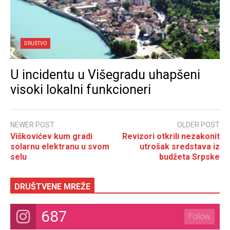
DRUŠTVO
U incidentu u Višegradu uhapšeni
visoki lokalni funkcioneri
NEWER POST
OLDER POST
Viškovićev kum gradi
Revizori otkrili nezakonit
solarnu elektranu u svom
utrošak sredstava iz
selu
budžeta Srpske
DRUŠTVENE MREŽE
687
Follow