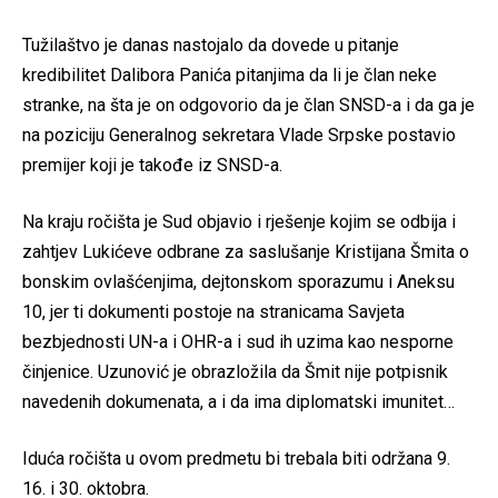
Tužilaštvo je danas nastojalo da dovede u pitanje
kredibilitet Dalibora Panića pitanjima da li je član neke
stranke, na šta je on odgovorio da je član SNSD-a i da ga je
na poziciju Generalnog sekretara Vlade Srpske postavio
premijer koji je takođe iz SNSD-a.
Na kraju ročišta je Sud objavio i rješenje kojim se odbija i
zahtjev Lukićeve odbrane za saslušanje Kristijana Šmita o
bonskim ovlašćenjima, dejtonskom sporazumu i Aneksu
10, jer ti dokumenti postoje na stranicama Savjeta
bezbjednosti UN-a i OHR-a i sud ih uzima kao nesporne
činjenice. Uzunović je obrazložila da Šmit nije potpisnik
navedenih dokumenata, a i da ima diplomatski imunitet…
Iduća ročišta u ovom predmetu bi trebala biti održana 9.
16. i 30. oktobra.