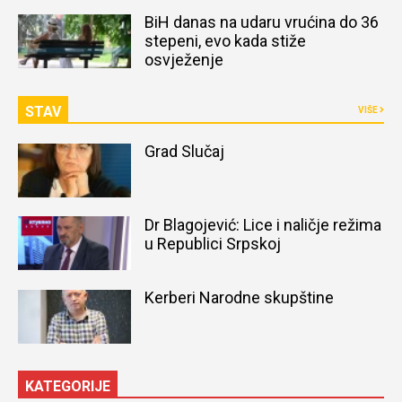
naređena obdukcija tijela
BiH danas na udaru vrućina do 36
stepeni, evo kada stiže
osvježenje
STAV
VIŠE
Grad Slučaj
Dr Blagojević: Lice i naličje režima
u Republici Srpskoj
Kerberi Narodne skupštine
KATEGORIJE