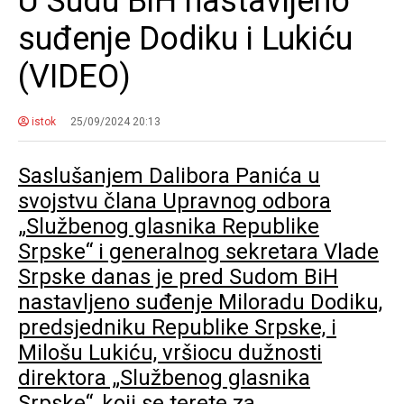
U Sudu BiH nastavljeno
suđenje Dodiku i Lukiću
(VIDEO)
istok
25/09/2024 20:13
Saslušanjem Dalibora Panića u
svojstvu člana Upravnog odbora
„Službenog glasnika Republike
Srpske“ i generalnog sekretara Vlade
Srpske danas je pred Sudom BiH
nastavljeno suđenje Miloradu Dodiku,
predsjedniku Republike Srpske, i
Milošu Lukiću, vršiocu dužnosti
direktora „Službenog glasnika
Srpske“, koji se terete za