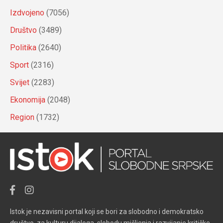
Izdvojeno
(7056)
Društvo
(3489)
Politika
(2640)
Sport
(2316)
Svijet
(2283)
Ekonomija
(2048)
Region
(1732)
Istok je nezavisni portal koji se bori za slobodno i demokratsko