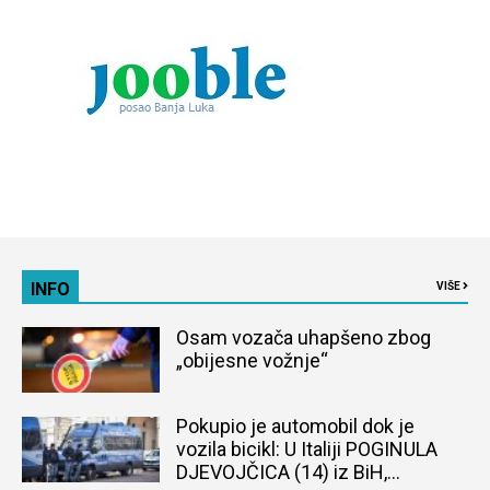
INFO
VIŠE
Osam vozača uhapšeno zbog
„obijesne vožnje“
Pokupio je automobil dok je
vozila bicikl: U Italiji POGINULA
DJEVOJČICA (14) iz BiH,