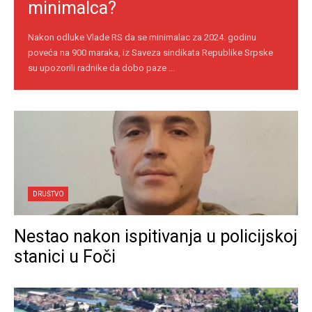
minimalca?
Nakon odluke Vlade RS da se minimalac za 2024. godinu
poveća na 900 maraka, iz Saveza sindikata Republike Srpske
su upozorili radnike da dobo paze ...
DRUŠTVO
Nestao nakon ispitivanja u policijskoj
stanici u Foči