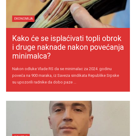
EKONOMIJA
Kako će se isplaćivati topli obrok
i druge naknade nakon povećanja
minimalca?
Nakon odluke Vlade RS da se minimalac za 2024. godinu
poveća na 900 maraka, iz Saveza sindikata Republike Srpske
su upozorili radnike da dobo paze ...