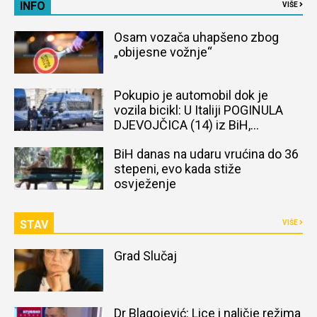
INFO
VIŠE
Osam vozača uhapšeno zbog
„obijesne vožnje“
Pokupio je automobil dok je
vozila bicikl: U Italiji POGINULA
DJEVOJČICA (14) iz BiH,
naređena obdukcija tijela
BiH danas na udaru vrućina do 36
stepeni, evo kada stiže
osvježenje
STAV
VIŠE
Grad Slučaj
Dr Blagojević: Lice i naličje režima