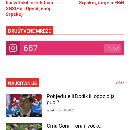
budžetskih sredstava
Srpskoj, noge u FBiH
SNSD-u i Ujedinjenoj
Srpskoj
DRUŠTVENE MREŽE
687
Follow
NAJČITANIJE
VIŠE
Pobjeđuje li Dodik ili opozicija
gubi?
istok
- 06/08/2026
Crna Gora – orah, voćka