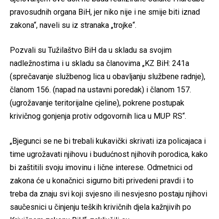
pravosudnih organa BiH, jer niko nije i ne smije biti iznad
zakona“, naveli su iz stranaka „trojke“.
Pozvali su Tužilaštvo BiH da u skladu sa svojim
nadležnostima i u skladu sa članovima „KZ BiH: 241a
(sprečavanje službenog lica u obavljanju službene radnje),
članom 156. (napad na ustavni poredak) i članom 157.
(ugrožavanje teritorijalne cjeline), pokrene postupak
krivičnog gonjenja protiv odgovornih lica u MUP RS“.
„Bjegunci se ne bi trebali kukavički skrivati iza policajaca i
time ugrožavati njihovu i budućnost njihovih porodica, kako
bi zaštitili svoju imovinu i lične interese. Odmetnici od
zakona će u konačnici sigurno biti privedeni pravdi i to
treba da znaju svi koji svjesno ili nesvjesno postaju njihovi
saučesnici u činjenju teških krivičnih djela kažnjivih po