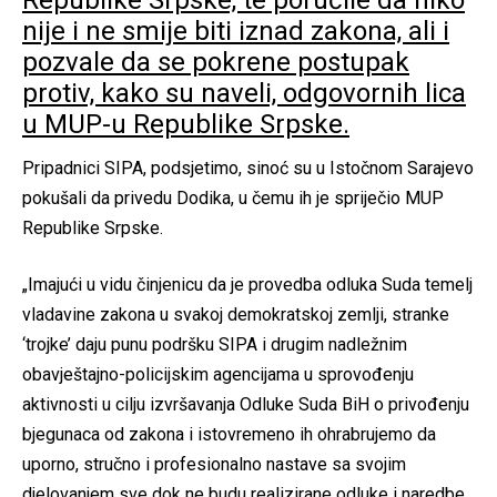
Republike Srpske, te poručile da niko
nije i ne smije biti iznad zakona, ali i
pozvale da se pokrene postupak
protiv, kako su naveli, odgovornih lica
u MUP-u Republike Srpske.
Pripadnici SIPA, podsjetimo, sinoć su u Istočnom Sarajevo
pokušali da privedu Dodika, u čemu ih je spriječio MUP
Republike Srpske.
„Imajući u vidu činjenicu da je provedba odluka Suda temelj
vladavine zakona u svakoj demokratskoj zemlji, stranke
‘trojke’ daju punu podršku SIPA i drugim nadležnim
obavještajno-policijskim agencijama u sprovođenju
aktivnosti u cilju izvršavanja Odluke Suda BiH o privođenju
bjegunaca od zakona i istovremeno ih ohrabrujemo da
uporno, stručno i profesionalno nastave sa svojim
djelovanjem sve dok ne budu realizirane odluke i naredbe