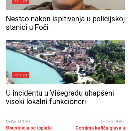
DRUŠTVO
Nestao nakon ispitivanja u policijskoj
stanici u Foči
DRUŠTVO
U incidentu u Višegradu uhapšeni
visoki lokalni funkcioneri
NEWER POST
OLDER POST
Obustavlja se isplata
Gostima kafića glava u