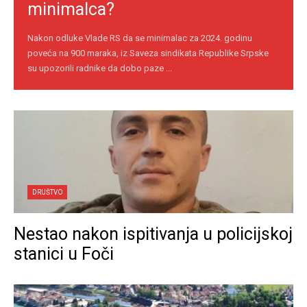
minimalca?
Nakon odluke Vlade RS da se minimalac za 2024. godinu
poveća na 900 maraka, iz Saveza sindikata Republike Srpske
su upozorili radnike da dobo paze ...
DRUŠTVO
Nestao nakon ispitivanja u policijskoj
stanici u Foči