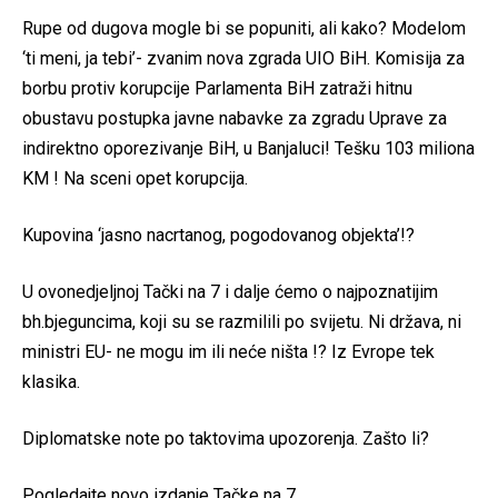
Rupe od dugova mogle bi se popuniti, ali kako? Modelom
‘ti meni, ja tebi’- zvanim nova zgrada UIO BiH. Komisija za
borbu protiv korupcije Parlamenta BiH zatraži hitnu
obustavu postupka javne nabavke za zgradu Uprave za
indirektno oporezivanje BiH, u Banjaluci! Tešku 103 miliona
KM ! Na sceni opet korupcija.
Kupovina ‘jasno nacrtanog, pogodovanog objekta’!?
U ovonedjeljnoj Tački na 7 i dalje ćemo o najpoznatijim
bh.bjeguncima, koji su se razmilili po svijetu. Ni država, ni
ministri EU- ne mogu im ili neće ništa !? Iz Evrope tek
klasika.
Diplomatske note po taktovima upozorenja. Zašto li?
Pogledajte novo izdanje Tačke na 7.