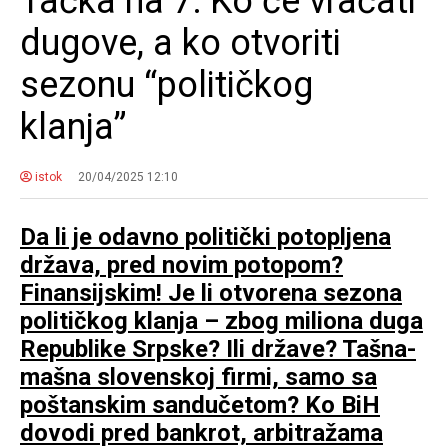
Tačka na 7: Ko će vraćati
dugove, a ko otvoriti
sezonu “političkog
klanja”
istok
20/04/2025 12:10
Da li je odavno politički potopljena
država, pred novim potopom?
Finansijskim! Je li otvorena sezona
političkog klanja – zbog miliona duga
Republike Srpske? Ili države? Tašna-
mašna slovenskoj firmi, samo sa
poštanskim sandučetom? Ko BiH
dovodi pred bankrot, arbitražama