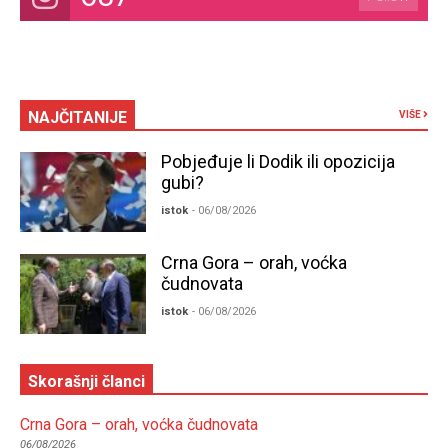
NAJČITANIJE
VIŠE
Pobjeđuje li Dodik ili opozicija
gubi?
istok
- 06/08/2026
Crna Gora – orah, voćka
čudnovata
istok
- 06/08/2026
Skorašnji članci
Crna Gora – orah, voćka čudnovata
06/08/2026