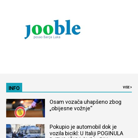
INFO
VIŠE
Osam vozača uhapšeno zbog
„obijesne vožnje“
Pokupio je automobil dok je
vozila bicikl: U Italiji POGINULA