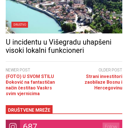
DRUŠTVO
U incidentu u Višegradu uhapšeni
visoki lokalni funkcioneri
NEWER POST
OLDER POST
(FOTO) U SVOM STILU
Strani investitori
Đoković na fantastičan
zaobilaze Bosnu i
način čestitao Vaskrs
Hercegovinu
svim vjernicima
DRUŠTVENE MREŽE
687
Follow