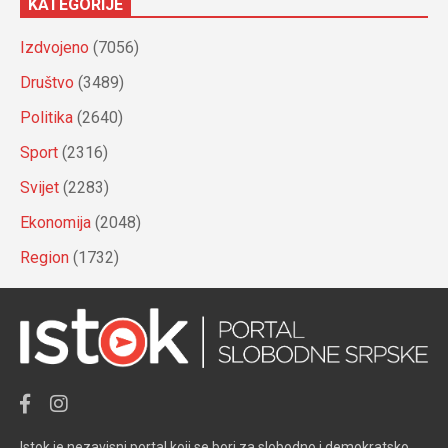
KATEGORIJE
Izdvojeno
(7056)
Društvo
(3489)
Politika
(2640)
Sport
(2316)
Svijet
(2283)
Ekonomija
(2048)
Region
(1732)
Istok je nezavisni portal koji se bori za slobodno i demokratsko