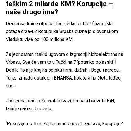
teškim 2 milarde KM? Korupcija –
naše drugo ime?
Drama sedmice otpoče. Da li jedan entitet finansijski
potapa državu? Republika Srpska dužna je slovenskom
Viaduktu više od 100 miliona KM.
Za jednostran raskid ugovora o izgradnji hidroelektrana na
Vrbasu. Sve će vam to u Tački na 7 ‘potanko pojasniti’ i
Dodik. To nije kraj na spisku firmi, dužnih i Bogu i narodu…
Tu je, između ostalog, i BHANSA, kolateralna šteta tuđeg
duga.
Još jedna omča oko vrata državi. I rupa u budžetu BiH,
tačnije našem budžetu.
‘Posušujemo’ li mi koji punimo budžet, zapravo, korupciju?