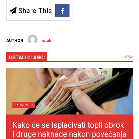
Share This
AUTHOR
istok
OSTALI ČLANCI
JOŠ
EKONOMIJA
Kako će se isplaćivati topli obrok
i druge naknade nakon povećanja