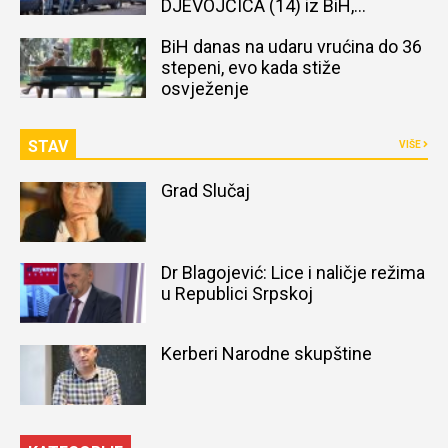
DJEVOJČICA (14) iz BiH,
naređena obdukcija tijela
BiH danas na udaru vrućina do 36
stepeni, evo kada stiže
osvježenje
STAV
VIŠE
Grad Slučaj
Dr Blagojević: Lice i naličje režima
u Republici Srpskoj
Kerberi Narodne skupštine