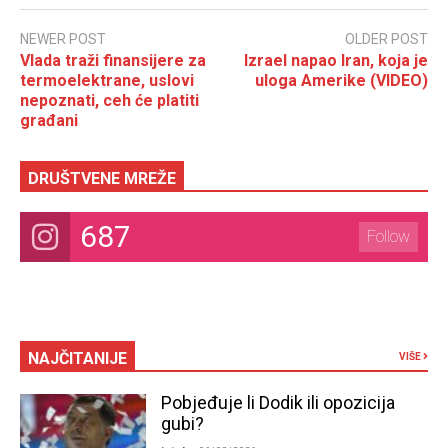
NEWER POST
OLDER POST
Vlada traži finansijere za
Izrael napao Iran, koja je
termoelektrane, uslovi
uloga Amerike (VIDEO)
nepoznati, ceh će platiti
građani
DRUŠTVENE MREŽE
687
Follow
NAJČITANIJE
VIŠE
Pobjeđuje li Dodik ili opozicija
gubi?