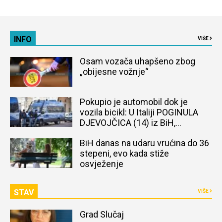
INFO
VIŠE
Osam vozača uhapšeno zbog
„obijesne vožnje“
Pokupio je automobil dok je
vozila bicikl: U Italiji POGINULA
DJEVOJČICA (14) iz BiH,
naređena obdukcija tijela
BiH danas na udaru vrućina do 36
stepeni, evo kada stiže
osvježenje
STAV
VIŠE
Grad Slučaj