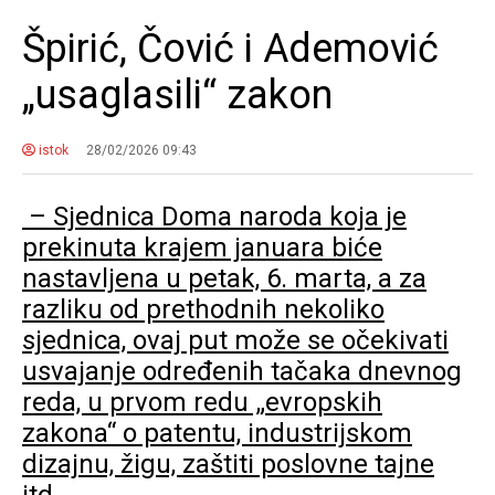
Špirić, Čović i Ademović
„usaglasili“ zakon
istok
28/02/2026 09:43
– Sjednica Doma naroda koja je
prekinuta krajem januara biće
nastavljena u petak, 6. marta, a za
razliku od prethodnih nekoliko
sjednica, ovaj put može se očekivati
usvajanje određenih tačaka dnevnog
reda, u prvom redu „evropskih
zakona“ o patentu, industrijskom
dizajnu, žigu, zaštiti poslovne tajne