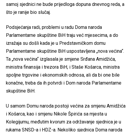
samoj sjednici ne bude prijedloga dopuna dnevnog reda, a
što je ranije bio slučaj.
Podsjećanja radi, problemi u radu Doma naroda
Parlamentarne skupštine BiH traju već mjesecima, a do
izražaja su došli kada je u Predstavničkom domu
Parlamentarne skupštine BiH uspostavljena „nova većina“.
Ta „nova većina“ izglasala je smjene Srđana Amidžića,
ministra finansija i trezora BiH, i Staše Košarca, ministra
spoljne trgovine i ekonomskih odnosa, ali da bi one bile
konačne, treba da ih potvrdi i Dom naroda Parlamentarne
skupštine BiH.
U samom Domu naroda postoji većina za smjenu Amidžića
i Košarca, kao i smjenu Nikole Špirića sa mjesta u
Kolegijumu, međutim kvorum za održavanje sjednica je u
rukama SNSD-a i HDZ-a. Nekoliko sjednica Doma naroda