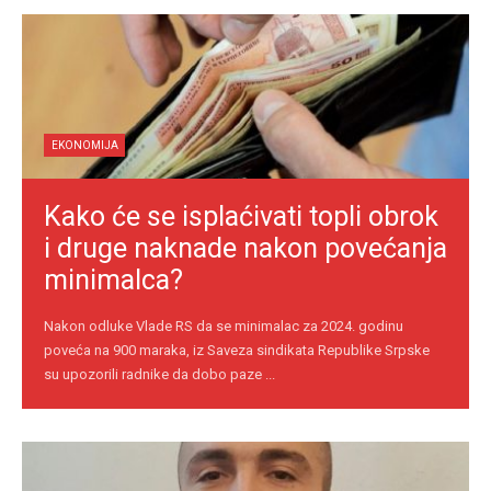
EKONOMIJA
Kako će se isplaćivati topli obrok
i druge naknade nakon povećanja
minimalca?
Nakon odluke Vlade RS da se minimalac za 2024. godinu
poveća na 900 maraka, iz Saveza sindikata Republike Srpske
su upozorili radnike da dobo paze ...