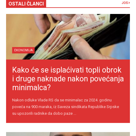
OSTALI ČLANCI
JOŠ
EKONOMIJA
Kako će se isplaćivati topli obrok
i druge naknade nakon povećanja
minimalca?
Nakon odluke Vlade RS da se minimalac za 2024. godinu
poveća na 900 maraka, iz Saveza sindikata Republike Srpske
su upozorili radnike da dobo paze ...