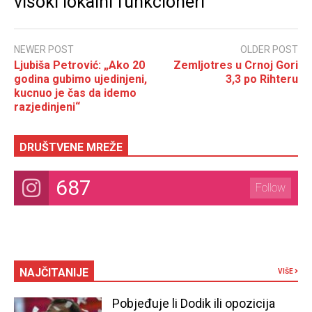
visoki lokalni funkcioneri
NEWER POST
OLDER POST
Ljubiša Petrović: „Ako 20
Zemljotres u Crnoj Gori
godina gubimo ujedinjeni,
3,3 po Rihteru
kucnuo je čas da idemo
razjedinjeni“
DRUŠTVENE MREŽE
687
Follow
NAJČITANIJE
VIŠE
Pobjeđuje li Dodik ili opozicija