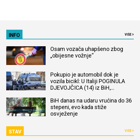
INFO
VIŠE
Osam vozača uhapšeno zbog
„obijesne vožnje“
Pokupio je automobil dok je
vozila bicikl: U Italiji POGINULA
DJEVOJČICA (14) iz BiH,
naređena obdukcija tijela
BiH danas na udaru vrućina do 36
stepeni, evo kada stiže
osvježenje
STAV
VIŠE