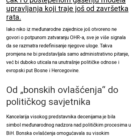
čak i o postepenom gašenju modela
upravljanja koji traje još od završetka
rata.
Iako niko iz međunarodne zajednice još otvoreno ne
govori o potpunom zatvaranju OHR-a, sve je više signala
da se razmatra redefinisanje njegove uloge. Takva
promjena ne bi predstavljala samo administrativno pitanje,
već bi duboko uticala na unutrašnje političke odnose i
evropski put Bosne i Hercegovine.
Od „bonskih ovlašćenja“ do
političkog savjetnika
Kancelarija visokog predstavnika decenijama je bila
simbol međunarodnog nadzora nad političkim procesima u
BiH. Bonska ovlašćenja omogućavala su visokim