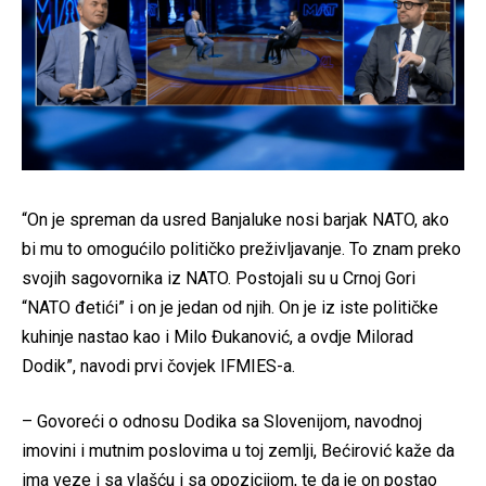
“On je spreman da usred Banjaluke nosi barjak NATO, ako
bi mu to omogućilo političko preživljavanje. To znam preko
svojih sagovornika iz NATO. Postojali su u Crnoj Gori
“NATO đetići” i on je jedan od njih. On je iz iste političke
kuhinje nastao kao i Milo Đukanović, a ovdje Milorad
Dodik”, navodi prvi čovjek IFMIES-a.
– Govoreći o odnosu Dodika sa Slovenijom, navodnoj
imovini i mutnim poslovima u toj zemlji, Bećirović kaže da
ima veze i sa vlašću i sa opozicijom, te da je on postao