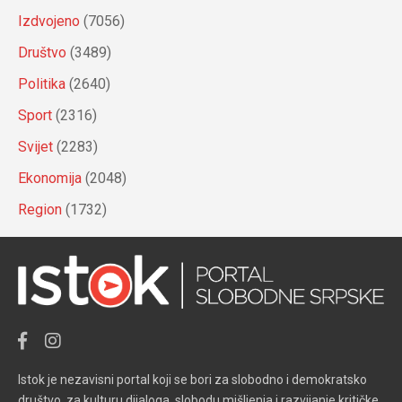
Izdvojeno
(7056)
Društvo
(3489)
Politika
(2640)
Sport
(2316)
Svijet
(2283)
Ekonomija
(2048)
Region
(1732)
Istok je nezavisni portal koji se bori za slobodno i demokratsko
društvo, za kulturu dijaloga, slobodu mišljenja i razvijanje kritičke