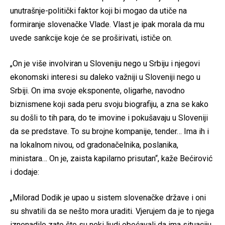
unutrašnje-politički faktor koji bi mogao da utiče na
formiranje slovenačke Vlade. Vlast je ipak morala da mu
uvede sankcije koje će se proširivati, ističe on.
„On je više involviran u Sloveniju nego u Srbiju i njegovi
ekonomski interesi su daleko važniji u Sloveniji nego u
Srbiji. On ima svoje eksponente, oligarhe, navodno
biznismene koji sada peru svoju biografiju, a zna se kako
su došli to tih para, do te imovine i pokušavaju u Sloveniji
da se predstave. To su brojne kompanije, tender… Ima ih i
na lokalnom nivou, od gradonačelnika, poslanika,
ministara… On je, zaista kapilarno prisutan“, kaže Bećirović
i dodaje:
„Milorad Dodik je upao u sistem slovenačke države i oni
su shvatili da se nešto mora uraditi. Vjerujem da je to njega
iznenadilo zato što su neki ljudi obećavali da ima situaciju