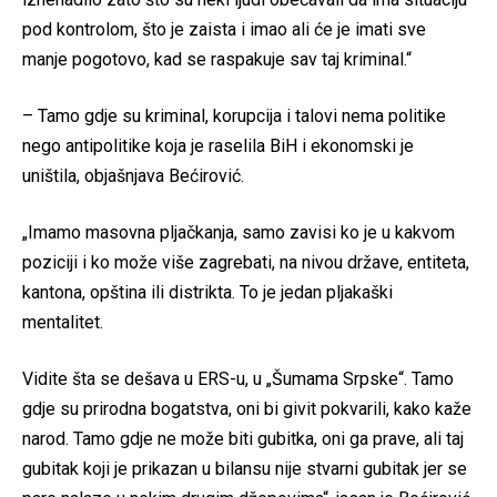
pod kontrolom, što je zaista i imao ali će je imati sve
manje pogotovo, kad se raspakuje sav taj kriminal.“
– Tamo gdje su kriminal, korupcija i talovi nema politike
nego antipolitike koja je raselila BiH i ekonomski je
uništila, objašnjava Bećirović.
„Imamo masovna pljačkanja, samo zavisi ko je u kakvom
poziciji i ko može više zagrebati, na nivou države, entiteta,
kantona, opština ili distrikta. To je jedan pljakaški
mentalitet.
Vidite šta se dešava u ERS-u, u „Šumama Srpske“. Tamo
gdje su prirodna bogatstva, oni bi givit pokvarili, kako kaže
narod. Tamo gdje ne može biti gubitka, oni ga prave, ali taj
gubitak koji je prikazan u bilansu nije stvarni gubitak jer se