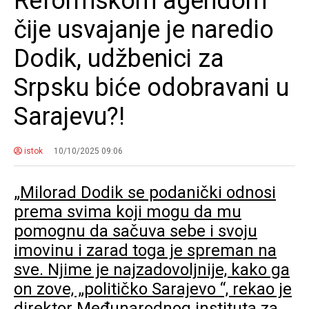
Reformskom agendom
čije usvajanje je naredio
Dodik, udžbenici za
Srpsku biće odobravani u
Sarajevu?!
istok
10/10/2025 09:06
„Milorad Dodik se podanički odnosi
prema svima koji mogu da mu
pomognu da sačuva sebe i svoju
imovinu i zarad toga je spreman na
sve. Njime je najzadovoljnije, kako ga
on zove, „političko Sarajevo “, rekao je
direktor Međunarodnog instituta za