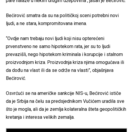
pare nalaze u nekim drugim džepovima“, jasan je Bećirović.
Bećirović smatra da su na političkoj sceni potrebni novi
ljudi, a ne stara, kompromitovana imena.
“Ovdje nam trebaju novi ljudi koji nisu opterećeni
prvenstveno ne samo hipotekom rata, jer su to ljudi
prevazišli, nego hipotekom kriminala i korupcije i stalnom
proizvodnjom kriza. Proizvodnja kriza njima omogućava ili
da dođu na vlast ili da se održe na vlasti”, objašnjava
Bećirović.
Osvrćući se na američke sankcije NIS-u, Bećirović ističe
da je Srbija na čelu sa predsjednikom Vučićem uradila sve
što je mogla, ali da je zemlja kolateralna šteta geopolitičkih
kretanja i interesa velikih zemalja.