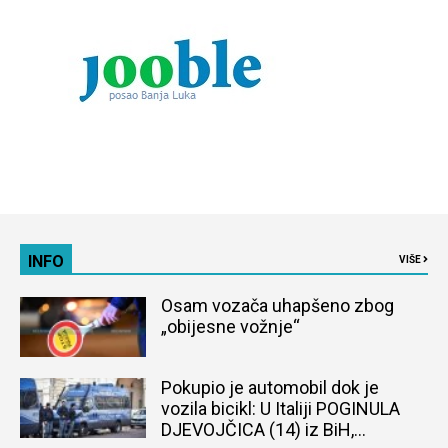
INFO
VIŠE
Osam vozača uhapšeno zbog
„obijesne vožnje“
Pokupio je automobil dok je
vozila bicikl: U Italiji POGINULA
DJEVOJČICA (14) iz BiH,