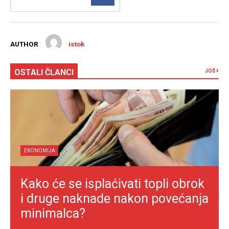
AUTHOR
istok
OSTALI ČLANCI
JOŠ
EKONOMIJA
Kako će se isplaćivati topli obrok
i druge naknade nakon povećanja
minimalca?