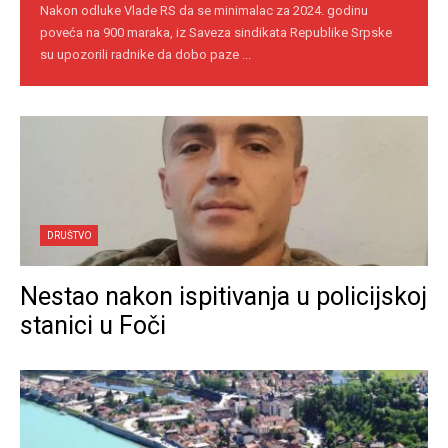
Nakon odluke Vlade RS da se minimalac za 2024. godinu
poveća na 900 maraka, iz Saveza sindikata Republike Srpske
su upozorili radnike da dobo paze ...
DRUŠTVO
Nestao nakon ispitivanja u policijskoj
stanici u Foči