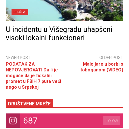
DRUŠTVO
U incidentu u Višegradu uhapšeni
visoki lokalni funkcioneri
NEWER POST
OLDER POST
PODATAK ZA
Malo jare u borbi s
NEPOVJEROVATI Da li je
toboganom (VIDEO)
moguće da je fiskalni
promet u FBiH 7 puta veći
nego u Srpskoj
DRUŠTVENE MREŽE
687
Follow