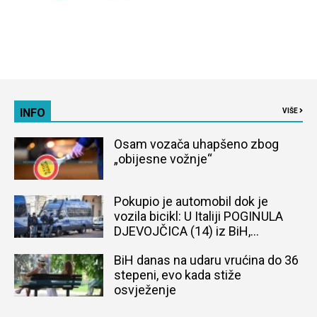
INFO
VIŠE
Osam vozača uhapšeno zbog
„obijesne vožnje“
Pokupio je automobil dok je
vozila bicikl: U Italiji POGINULA
DJEVOJČICA (14) iz BiH,
naređena obdukcija tijela
BiH danas na udaru vrućina do 36
stepeni, evo kada stiže
osvježenje