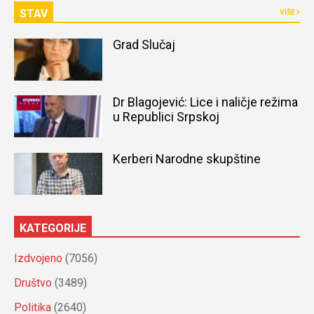
STAV
VIŠE
Grad Slučaj
Dr Blagojević: Lice i naličje režima
u Republici Srpskoj
Kerberi Narodne skupštine
KATEGORIJE
Izdvojeno
(7056)
Društvo
(3489)
Politika
(2640)