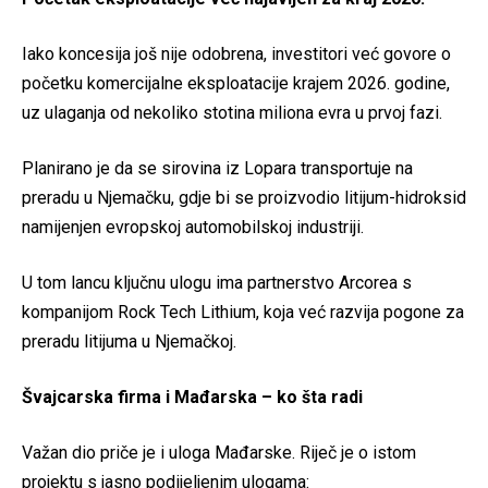
Iako koncesija još nije odobrena, investitori već govore o
početku komercijalne eksploatacije krajem 2026. godine,
uz ulaganja od nekoliko stotina miliona evra u prvoj fazi.
Planirano je da se sirovina iz Lopara transportuje na
preradu u Njemačku, gdje bi se proizvodio litijum-hidroksid
namijenjen evropskoj automobilskoj industriji.
U tom lancu ključnu ulogu ima partnerstvo Arcorea s
kompanijom Rock Tech Lithium, koja već razvija pogone za
preradu litijuma u Njemačkoj.
Švajcarska firma i Mađarska – ko šta radi
Važan dio priče je i uloga Mađarske. Riječ je o istom
projektu s jasno podijeljenim ulogama: