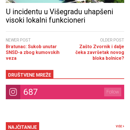
U incidentu u Višegradu uhapšeni
visoki lokalni funkcioneri
NEWER POST
OLDER POST
Bratunac: Sukob unutar
Zašto Zvornik i dalje
SNSD-a zbog kumovskih
čeka završetak novog
veza
bloka bolnice?
DRUŠTVENE MREŽE
687
Follow
NAJČITANIJE
VIŠE