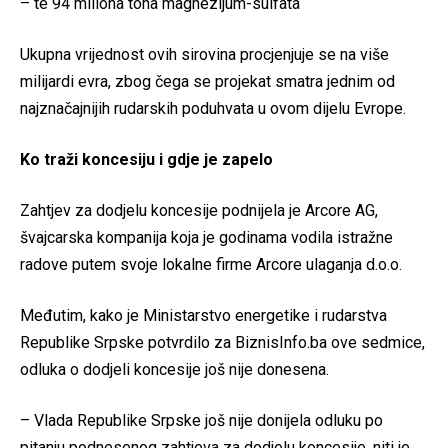
– te 94 miliona tona magnezijum-sulfata
Ukupna vrijednost ovih sirovina procjenjuje se na više
milijardi evra, zbog čega se projekat smatra jednim od
najznačajnijih rudarskih poduhvata u ovom dijelu Evrope.
Ko traži koncesiju i gdje je zapelo
Zahtjev za dodjelu koncesije podnijela je Arcore AG,
švajcarska kompanija koja je godinama vodila istražne
radove putem svoje lokalne firme Arcore ulaganja d.o.o.
Međutim, kako je Ministarstvo energetike i rudarstva
Republike Srpske potvrdilo za BiznisInfo.ba ove sedmice,
odluka o dodjeli koncesije još nije donesena.
– Vlada Republike Srpske još nije donijela odluku po
pitanju podnesenog zahtjeva za dodjelu koncesije, niti je