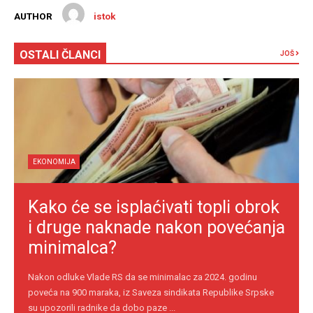
AUTHOR
istok
OSTALI ČLANCI
JOŠ
EKONOMIJA
Kako će se isplaćivati topli obrok
i druge naknade nakon povećanja
minimalca?
Nakon odluke Vlade RS da se minimalac za 2024. godinu
poveća na 900 maraka, iz Saveza sindikata Republike Srpske
su upozorili radnike da dobo paze ...