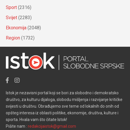
Sport
(2316)
Svijet
(2283)
Ekonomija
(2048)
Region
(1732)
Istok je nezavisni portal koji se bori za slobodno i demokratsko
društvo, za kulturu dijaloga, slobodu mišljenja i razvijanje kritičke
svijesti u društvu. Obrađujemo sve teme od lokalnih do onih od
opšteg interesa iz oblasti politike, ekonomije, društva, kulture i
sporta. Hvala vam što čitate Istok!
Pišite nam :
redakcijaistok@gmail.com