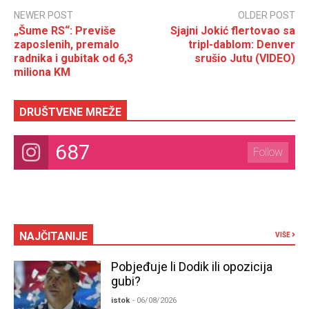
NEWER POST
OLDER POST
„Šume RS“: Previše
Sjajni Jokić flertovao sa
zaposlenih, premalo
tripl-dablom: Denver
radnika i gubitak od 6,3
srušio Jutu (VIDEO)
miliona KM
DRUŠTVENE MREŽE
687
Follow
NAJČITANIJE
VIŠE
Pobjeđuje li Dodik ili opozicija
gubi?
istok
- 06/08/2026