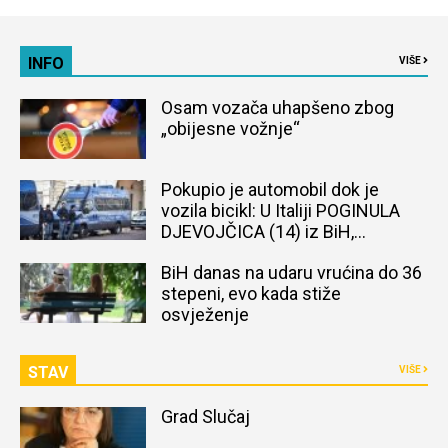
INFO
VIŠE
Osam vozača uhapšeno zbog
„obijesne vožnje“
Pokupio je automobil dok je
vozila bicikl: U Italiji POGINULA
DJEVOJČICA (14) iz BiH,
naređena obdukcija tijela
BiH danas na udaru vrućina do 36
stepeni, evo kada stiže
osvježenje
STAV
VIŠE
Grad Slučaj