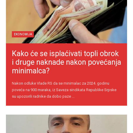
EKONOMIJA
Kako će se isplaćivati topli obrok
i druge naknade nakon povećanja
minimalca?
Nakon odluke Vlade RS da se minimalac za 2024. godinu
poveća na 900 maraka, iz Saveza sindikata Republike Srpske
su upozorili radnike da dobo paze ...