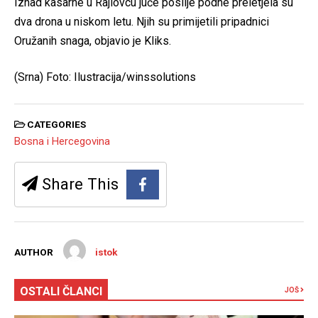
Iznad kasarne u Rajlovcu juče poslije podne preletjela su
dva drona u niskom letu. Njih su primijetili pripadnici
Oružanih snaga, objavio je Kliks.
(Srna) Foto: Ilustracija/winssolutions
CATEGORIES
Bosna i Hercegovina
Share This
AUTHOR
istok
OSTALI ČLANCI
JOŠ