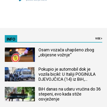
INFO
VIŠE
Osam vozača uhapšeno zbog
„obijesne vožnje“
Pokupio je automobil dok je
vozila bicikl: U Italiji POGINULA
DJEVOJČICA (14) iz BiH,
naređena obdukcija tijela
BiH danas na udaru vrućina do 36
stepeni, evo kada stiže
osvježenje