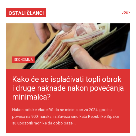
OSTALI ČLANCI
JOŠ
EKONOMIJA
Kako će se isplaćivati topli obrok
i druge naknade nakon povećanja
minimalca?
Nakon odluke Vlade RS da se minimalac za 2024. godinu
poveća na 900 maraka, iz Saveza sindikata Republike Srpske
su upozorili radnike da dobo paze ...