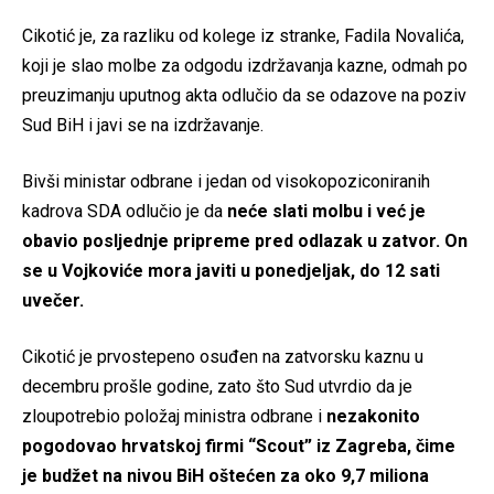
Cikotić je, za razliku od kolege iz stranke, Fadila Novalića,
koji je slao molbe za odgodu izdržavanja kazne, odmah po
preuzimanju uputnog akta odlučio da se odazove na poziv
Sud BiH i javi se na izdržavanje.
Bivši ministar odbrane i jedan od visokopoziconiranih
kadrova SDA odlučio je da
neće slati molbu i već je
obavio posljednje pripreme pred odlazak u zatvor. On
se u Vojkoviće mora javiti u ponedjeljak, do 12 sati
uvečer.
Cikotić je prvostepeno osuđen na zatvorsku kaznu u
decembru prošle godine, zato što Sud utvrdio da je
zloupotrebio položaj ministra odbrane i
nezakonito
pogodovao hrvatskoj firmi “Scout” iz Zagreba, čime
je budžet na nivou BiH oštećen za oko 9,7 miliona