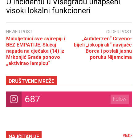
U incidentu u Višegradu uhapšeni
visoki lokalni funkcioneri
NEWER POST
OLDER POST
Maloljetnici sve svirepiji i
„Aufiderzen“ Crveno-
BEZ EMPATIJE: Slučaj
bijeli „iskopirali“ navijače
napada na dječaka (14) iz
Borca i poslali jasnu
Mrkonjić Grada ponovo
poruku Nijemcima
„aktivirao lampicu“
DRUŠTVENE MREŽE
687
Follow
NAJČITANIJE
VIŠE