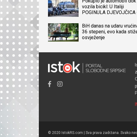
Pokupio je automobil dok 
vozila bicikl: U Italiji
POGINULA DJEVOJČICA 
iz BiH, naređena obdukcij
tijela
BiH danas na udaru vrućin
36 stepeni, evo kada stiž
osvježenje
I
z
O
p
P
© 2020 IstokRS.com | Sva prava zadržana. Svako neov