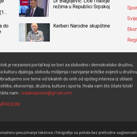
je
Dr Blagojević: Lice i naličje
režima u Republici Srpskoj
Spor
(14)
a
Svij
a do
Kerberi Narodne skupštine
Ekon
e
Reg
stok je nezavisni portal koji se bori za slobodno i demokratsko društvo,
a kulturu dijaloga, slobodu mišljenja i razvijanje kritičke svijesti u društvu
brađujemo sve teme od lokalnih do onih od opšteg interesa iz oblasti
olitike, ekonomije, društva, kulture i sporta. Hvala vam što čitate Istok!
išite nam :
redakcijaistok@gmail.com
IMPRESUM
lašteno preuzimanje tekstova i fotografija sa portala bez prethodne saglasnosti 