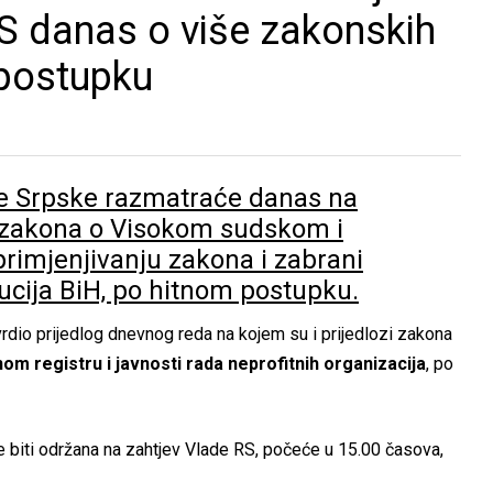
S danas o više zakonskih
 postupku
e Srpske razmatraće danas na
e zakona o Visokom sudskom i
primjenjivanju zakona i zabrani
tucija BiH, po hitnom postupku.
vrdio prijedlog dnevnog reda na kojem su i prijedlozi zakona
m registru i javnosti rada neprofitnih organizacija
, po
 biti održana na zahtjev Vlade RS, počeće u 15.00 časova,