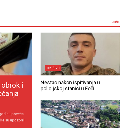
JOŠ
DRUŠTVO
Nestao nakon ispitivanja u
 obrok i
policijskoj stanici u Foči
ećanja
 godinu poveća
ke su upozorili