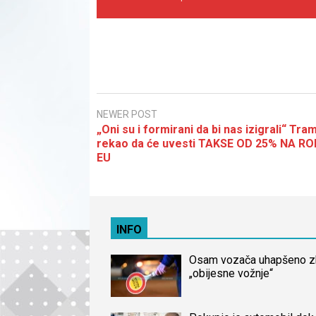
NEWER POST
„Oni su i formirani da bi nas izigrali“ Tra
rekao da će uvesti TAKSE OD 25% NA RO
EU
INFO
Osam vozača uhapšeno 
„obijesne vožnje“