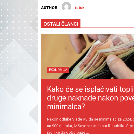
AUTHOR
istok
OSTALI ČLANCI
EKONOMIJA
Kako će se isplaćivati topli
druge naknade nakon pov
minimalca?
Nakon odluke Vlade RS da se minimalac za 2024.
na 900 maraka, iz Saveza sindikata Republike Srps
radnike da dobo paze ...