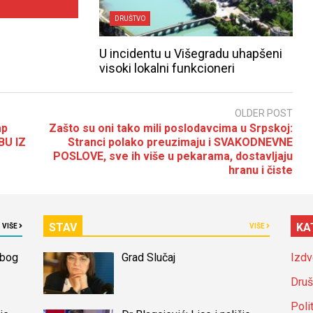
DRUŠTVO
U incidentu u Višegradu uhapšeni
visoki lokalni funkcioneri
OLDER POST
mp
Zašto su oni tako mili poslodavcima u Srpskoj:
BU IZ
Stranci polako preuzimaju i SVAKODNEVNE
POSLOVE, sve ih više u pekarama, dostavljaju
hranu i čiste
STAV
KA
VIŠE
VIŠE
zbog
Grad Slučaj
Izdv
Druš
Poli