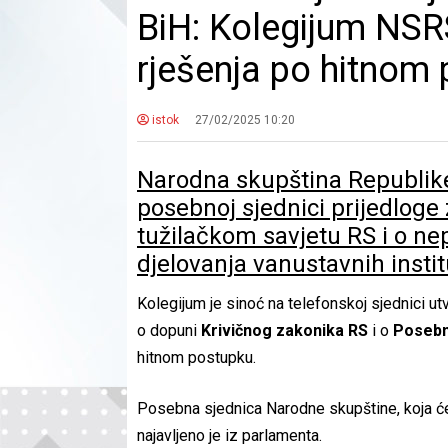
BiH: Kolegijum NSR
rješenja po hitnom
istok
27/02/2025 10:20
Narodna skupština Republik
posebnoj sjednici prijedlog
tužilačkom savjetu RS i o ne
djelovanja vanustavnih insti
Kolegijum je sinoć na telefonskoj sjednici ut
o dopuni
Krivičnog zakonika RS
i o
Posebno
hitnom postupku.
Posebna sjednica Narodne skupštine, koja će
najavljeno je iz parlamenta.