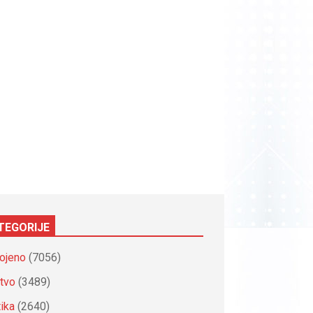
TEGORIJE
ojeno
(7056)
tvo
(3489)
tika
(2640)