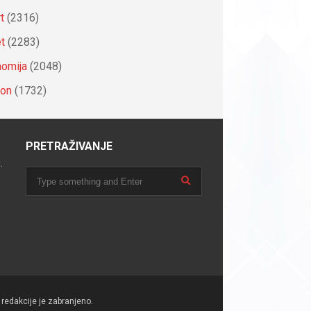
t
(2316)
et
(2283)
omija
(2048)
ion
(1732)
PRETRAŽIVANJE
.
redakcije je zabranjeno.