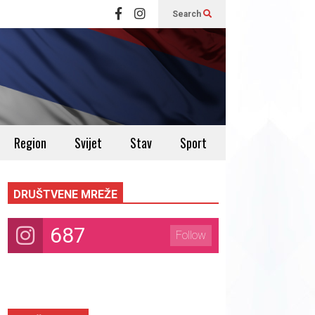
Search
Region
Svijet
Stav
Sport
DRUŠTVENE MREŽE
687
Follow