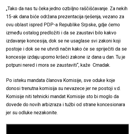
„Tako da nas tu čeka jedno ozbiljno raščišćavanje. Za nekih
15-ak dana biće održana prezentacija rješenja, vezano za
ovu oblast ispred PDP-a Republike Srpske, gdje ćemo
između ostalog predložiti i da se zaustavi bilo kakvo
izdavanje koncesija, dok se ne usaglase svi zakoni koji
postoje i dok se ne utvrdi način kako će se spriječiti da se
koncesije izdaju uporno kršeći zakone iz dana u dan. Tu je
potpuni nered i mora se zaustaviti“, kaže Crnadak.
Po isteku mandata članova Komisije, sve oduke koje
donosi trenutna komisija su nevazece jer ne postoji v.d.
Komisije niti tehnicki mandat Komisije sto bi moglo da
dovede do novih arbizraza i tužbi od strane koncesionara
jer su odluke nezakonite.