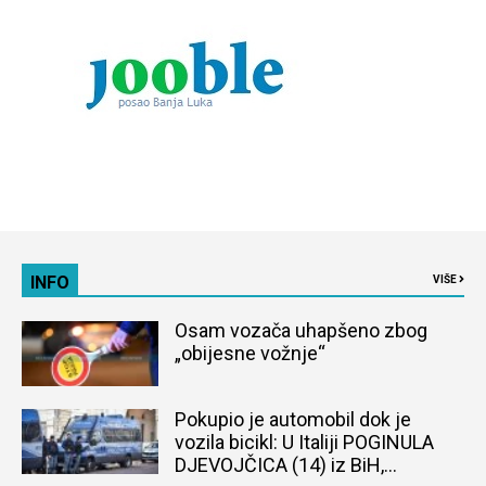
INFO
VIŠE
Osam vozača uhapšeno zbog
„obijesne vožnje“
Pokupio je automobil dok je
vozila bicikl: U Italiji POGINULA
DJEVOJČICA (14) iz BiH,