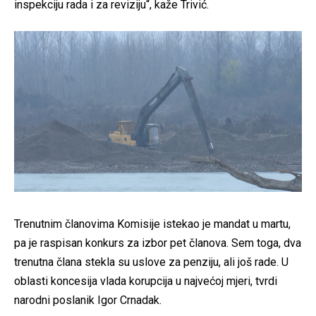
inspekciju rada i za reviziju“, kaže Trivić.
Trenutnim članovima Komisije istekao je mandat u martu,
pa je raspisan konkurs za izbor pet članova. Sem toga, dva
trenutna člana stekla su uslove za penziju, ali još rade. U
oblasti koncesija vlada korupcija u najvećoj mjeri, tvrdi
narodni poslanik Igor Crnadak.