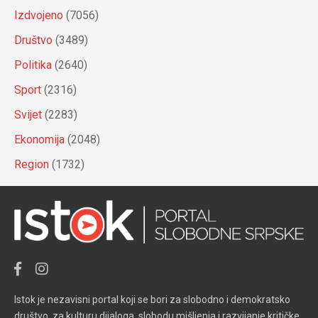
Izdvojeno
(7056)
Društvo
(3489)
Politika
(2640)
Sport
(2316)
Svijet
(2283)
Ekonomija
(2048)
Region
(1732)
Istok je nezavisni portal koji se bori za slobodno i demokratsko
društvo, za kulturu dijaloga, slobodu mišljenja i razvijanje kritičke