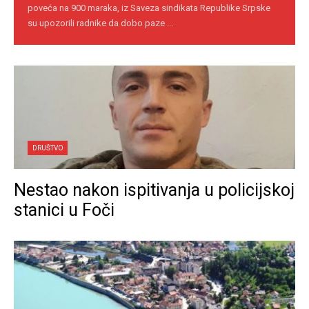
poveća na 900 maraka, iz Saveza sindikata Republike Srpske
su upozorili radnike da dobo paze ...
DRUŠTVO
Nestao nakon ispitivanja u policijskoj
stanici u Foči