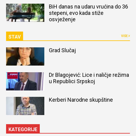
naređena obdukcija tijela
BiH danas na udaru vrućina do 36
stepeni, evo kada stiže
osvježenje
STAV
VIŠE
Grad Slučaj
Dr Blagojević: Lice i naličje režima
u Republici Srpskoj
Kerberi Narodne skupštine
KATEGORIJE