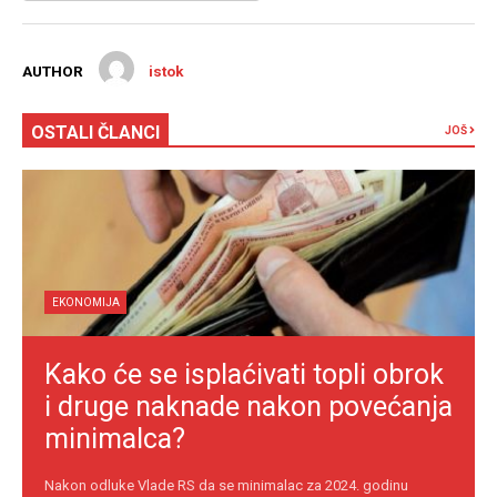
AUTHOR
istok
OSTALI ČLANCI
JOŠ
EKONOMIJA
Kako će se isplaćivati topli obrok
i druge naknade nakon povećanja
minimalca?
Nakon odluke Vlade RS da se minimalac za 2024. godinu