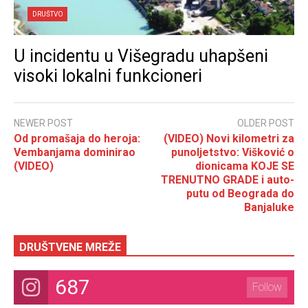
DRUŠTVO
U incidentu u Višegradu uhapšeni
visoki lokalni funkcioneri
NEWER POST
OLDER POST
Od promašaja do heroja:
(VIDEO) Novi kilometri za
Vembanjama dominirao
punoljetstvo: Višković o
(VIDEO)
dionicama KOJE SE
TRENUTNO GRADE i auto-
putu od Beograda do
Banjaluke
DRUŠTVENE MREŽE
687
Follow