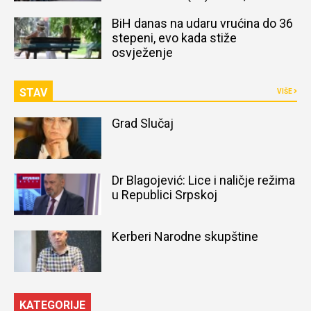
naređena obdukcija tijela
BiH danas na udaru vrućina do 36
stepeni, evo kada stiže
osvježenje
STAV
VIŠE
Grad Slučaj
Dr Blagojević: Lice i naličje režima
u Republici Srpskoj
Kerberi Narodne skupštine
KATEGORIJE