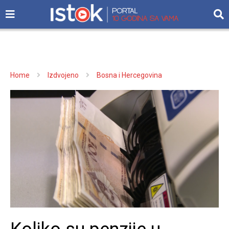
Home
Izdvojeno
Bosna i Hercegovina