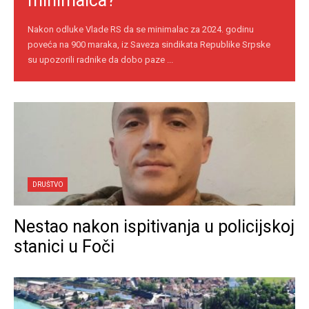
minimalca?
Nakon odluke Vlade RS da se minimalac za 2024. godinu
poveća na 900 maraka, iz Saveza sindikata Republike Srpske
su upozorili radnike da dobo paze ...
DRUŠTVO
Nestao nakon ispitivanja u policijskoj
stanici u Foči