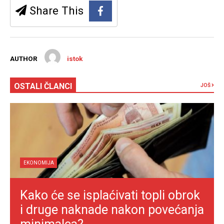
Share This
AUTHOR
istok
OSTALI ČLANCI
JOŠ
EKONOMIJA
Kako će se isplaćivati topli obrok
i druge naknade nakon povećanja