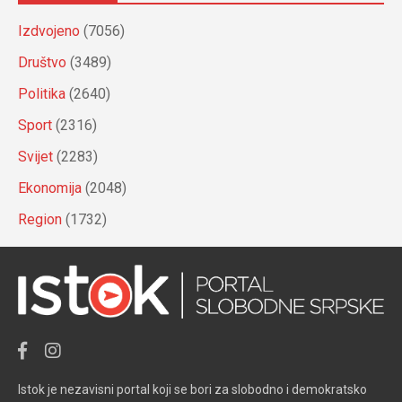
Izdvojeno
(7056)
Društvo
(3489)
Politika
(2640)
Sport
(2316)
Svijet
(2283)
Ekonomija
(2048)
Region
(1732)
Istok je nezavisni portal koji se bori za slobodno i demokratsko