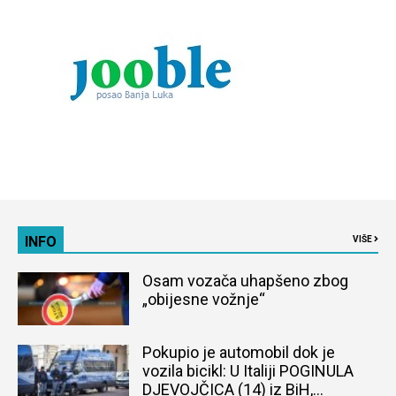
INFO
VIŠE
Osam vozača uhapšeno zbog
„obijesne vožnje“
Pokupio je automobil dok je
vozila bicikl: U Italiji POGINULA
DJEVOJČICA (14) iz BiH,