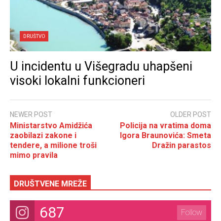
DRUŠTVO
U incidentu u Višegradu uhapšeni
visoki lokalni funkcioneri
NEWER POST
OLDER POST
Ministarstvo Amidžića
Policija na vratima doma
zaobilazi zakone i
Igora Braunovića: Smeta
tendere, a milione troši
Dražin parastos
mimo pravila
DRUŠTVENE MREŽE
687
Follow