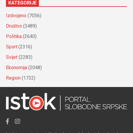
KATEGORIJE
Izdvojeno
(7056)
Društvo
(3489)
Politika
(2640)
Sport
(2316)
Svijet
(2283)
Ekonomija
(2048)
Region
(1732)