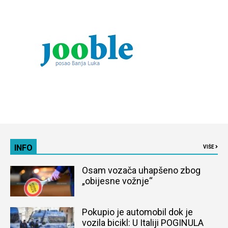
INFO
VIŠE
Osam vozača uhapšeno zbog
„obijesne vožnje“
Pokupio je automobil dok je
vozila bicikl: U Italiji POGINULA