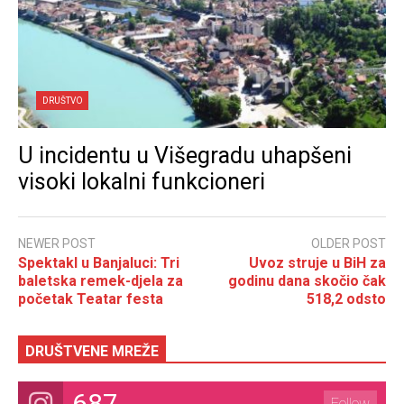
DRUŠTVO
U incidentu u Višegradu uhapšeni
visoki lokalni funkcioneri
NEWER POST
OLDER POST
Spektakl u Banjaluci: Tri
Uvoz struje u BiH za
baletska remek-djela za
godinu dana skočio čak
početak Teatar festa
518,2 odsto
DRUŠTVENE MREŽE
687
Follow