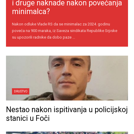
i druge naknade nakon povećanja
minimalca?
Nakon odluke Vlade RS da se minimalac za 2024. godinu
poveća na 900 maraka, iz Saveza sindikata Republike Srpske
su upozorili radnike da dobo paze ...
DRUŠTVO
Nestao nakon ispitivanja u policijskoj
stanici u Foči