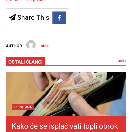
Share This
AUTHOR
istok
OSTALI ČLANCI
JOŠ
EKONOMIJA
Kako će se isplaćivati topli obrok