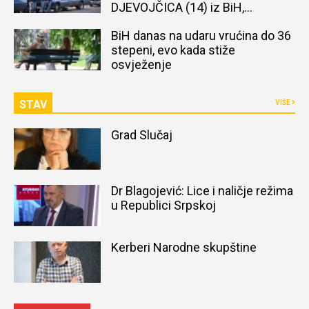
DJEVOJČICA (14) iz BiH,
naređena obdukcija tijela
BiH danas na udaru vrućina do 36
stepeni, evo kada stiže
osvježenje
STAV
VIŠE
Grad Slučaj
Dr Blagojević: Lice i naličje režima
u Republici Srpskoj
Kerberi Narodne skupštine