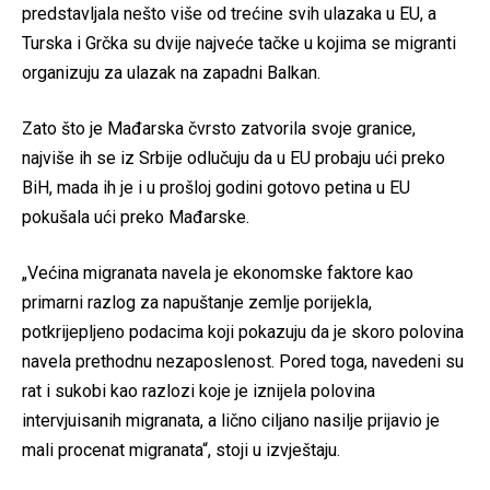
predstavljala nešto više od trećine svih ulazaka u EU, a
Turska i Grčka su dvije najveće tačke u kojima se migranti
organizuju za ulazak na zapadni Balkan.
Zato što je Mađarska čvrsto zatvorila svoje granice,
najviše ih se iz Srbije odlučuju da u EU probaju ući preko
BiH, mada ih je i u prošloj godini gotovo petina u EU
pokušala ući preko Mađarske.
„Većina migranata navela je ekonomske faktore kao
primarni razlog za napuštanje zemlje porijekla,
potkrijepljeno podacima koji pokazuju da je skoro polovina
navela prethodnu nezaposlenost. Pored toga, navedeni su
rat i sukobi kao razlozi koje je iznijela polovina
intervjuisanih migranata, a lično ciljano nasilje prijavio je
mali procenat migranata“, stoji u izvještaju.