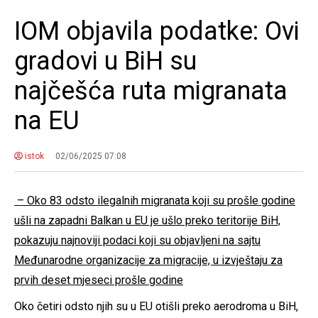
IOM objavila podatke: Ovi
gradovi u BiH su
najčešća ruta migranata
na EU
istok
02/06/2025 07:08
– Oko 83 odsto ilegalnih migranata koji su prošle godine
ušli na zapadni Balkan u EU je ušlo preko teritorije BiH,
pokazuju najnoviji podaci koji su objavljeni na sajtu
Međunarodne organizacije za migracije, u izvještaju za
prvih deset mjeseci prošle godine
Oko četiri odsto njih su u EU otišli preko aerodroma u BiH,