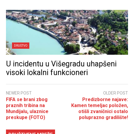
DRUŠTVO
U incidentu u Višegradu uhapšeni
visoki lokalni funkcioneri
NEWER POST
OLDER POST
FIFA se brani zbog
Predizborne najave:
praznih tribina na
Kamen temeljac položen,
Mundijalu, ulaznice
otišli zvaničnici ostalo
preskupe (FOTO)
poluprazno gradilište!