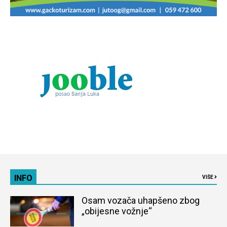
INFO
VIŠE
Osam vozača uhapšeno zbog
„obijesne vožnje“