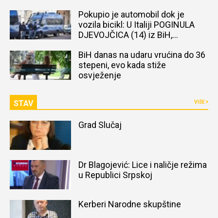
Pokupio je automobil dok je
vozila bicikl: U Italiji POGINULA
DJEVOJČICA (14) iz BiH,
naređena obdukcija tijela
BiH danas na udaru vrućina do 36
stepeni, evo kada stiže
osvježenje
STAV
VIŠE
Grad Slučaj
Dr Blagojević: Lice i naličje režima
u Republici Srpskoj
Kerberi Narodne skupštine