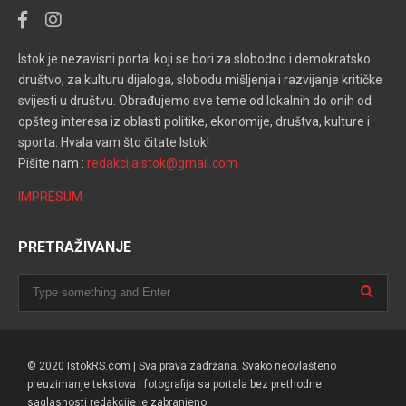
Istok je nezavisni portal koji se bori za slobodno i demokratsko
društvo, za kulturu dijaloga, slobodu mišljenja i razvijanje kritičke
svijesti u društvu. Obrađujemo sve teme od lokalnih do onih od
opšteg interesa iz oblasti politike, ekonomije, društva, kulture i
sporta. Hvala vam što čitate Istok!
Pišite nam :
redakcijaistok@gmail.com
IMPRESUM
PRETRAŽIVANJE
© 2020 IstokRS.com | Sva prava zadržana. Svako neovlašteno
preuzimanje tekstova i fotografija sa portala bez prethodne
saglasnosti redakcije je zabranjeno.