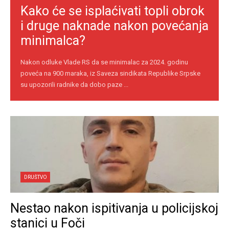
Kako će se isplaćivati topli obrok
i druge naknade nakon povećanja
minimalca?
Nakon odluke Vlade RS da se minimalac za 2024. godinu
poveća na 900 maraka, iz Saveza sindikata Republike Srpske
su upozorili radnike da dobo paze ...
DRUŠTVO
Nestao nakon ispitivanja u policijskoj
stanici u Foči