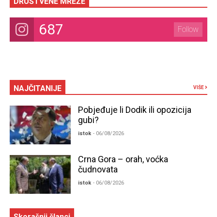
DRUŠTVENE MREŽE
687
Follow
NAJČITANIJE
VIŠE
Pobjeđuje li Dodik ili opozicija
gubi?
istok
- 06/08/2026
Crna Gora – orah, voćka
čudnovata
istok
- 06/08/2026
Skorašnji članci