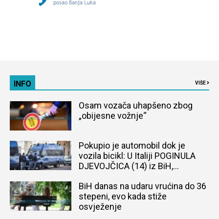
INFO
VIŠE
Osam vozača uhapšeno zbog
„obijesne vožnje“
Pokupio je automobil dok je
vozila bicikl: U Italiji POGINULA
DJEVOJČICA (14) iz BiH,
naređena obdukcija tijela
BiH danas na udaru vrućina do 36
stepeni, evo kada stiže
osvježenje