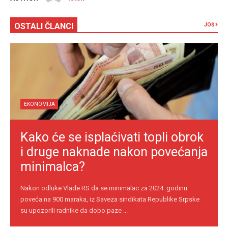
OSTALI ČLANCI
JOŠ
EKONOMIJA
Kako će se isplaćivati topli obrok
i druge naknade nakon povećanja
minimalca?
Nakon odluke Vlade RS da se minimalac za 2024. godinu
poveća na 900 maraka, iz Saveza sindikata Republike Srpske
su upozorili radnike da dobo paze ...