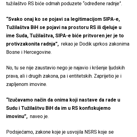
tužilaštvo RS biće odmah poduzete “određene radnje”.
“Svako onaj ko se pojavi sa legitimacijom SIPA-e,
Tužilaštva BiH se pojavi na prostoru RS ili djeluje u
ime Suda, Tužilaštva, SIPA-e biće pritvoren jer je to
protivzakonita radnja”,
rekao je Dodik uprkos zakonima
Bosne i Hercegovine.
No, tu se nije zaustavio nego je najavio i kršenje ljudskih
prava, ali i drugih zakona, pa i entitetskih. Zaprijetio je i
zapljenom imovine.
“Izučavamo način da onima koji nastave da rade u
Sudu i Tužilaštvu BiH da im u RS konfiskujemo
imovinu”,
naveo je.
Podsjećamo, zakone koje je usvojila NSRS koje se