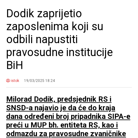
Dodik zaprijetio
zaposlenima koji su
odbili napustiti
pravosudne institucije
BiH
istok
19/03/2025 18:24
Milorad Dodik, predsjednik RS i
SNSD-a najavio je da će do kraja
dana određeni broj pripadnika SIPA-e
preći u MUP bh. entiteta RS, kao i
odmazdu za pravosudne zvaničnike