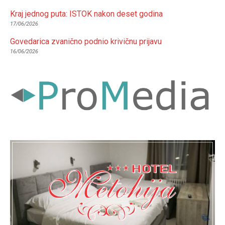
Kraj jednog puta: ISTOK nakon deset godina
17/06/2026
Govedarica zvanično podnio krivičnu prijavu
16/06/2026