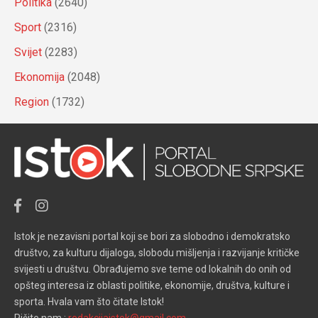
Politika
(2640)
Sport
(2316)
Svijet
(2283)
Ekonomija
(2048)
Region
(1732)
Istok je nezavisni portal koji se bori za slobodno i demokratsko
društvo, za kulturu dijaloga, slobodu mišljenja i razvijanje kritičke
svijesti u društvu. Obrađujemo sve teme od lokalnih do onih od
opšteg interesa iz oblasti politike, ekonomije, društva, kulture i
sporta. Hvala vam što čitate Istok!
Pišite nam :
redakcijaistok@gmail.com