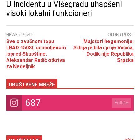
U incidentu u Višegradu uhapšeni
visoki lokalni funkcioneri
NEWER POST
OLDER POST
Sve o zvučnom topu
Majstori hegemonije:
LRAD 450XL usnimljenom
Srbija je bila i prije Vučića,
ispred Skupštine:
Dodik nije Republika
Aleksandar Radić otkriva
Srpska
za Nedeljnik
DRUŠTVENE MREŽE
687
Follow