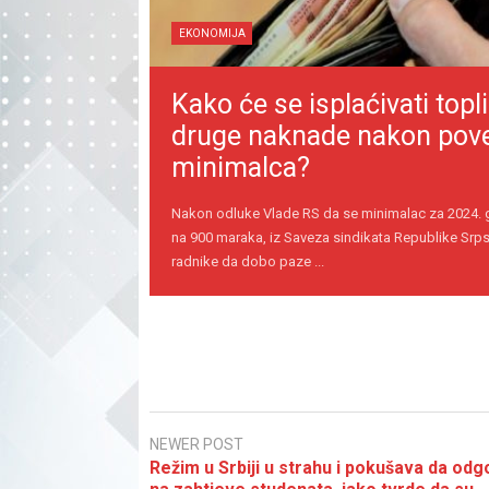
EKONOMIJA
Kako će se isplaćivati topli
druge naknade nakon pov
minimalca?
Nakon odluke Vlade RS da se minimalac za 2024.
na 900 maraka, iz Saveza sindikata Republike Srps
radnike da dobo paze ...
NEWER POST
Režim u Srbiji u strahu i pokušava da odg