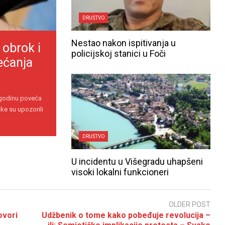
DRUŠTVO
Nestao nakon ispitivanja u
 obrok i
policijskoj stanici u Foči
ećanja
 godinu poveća
ke su upozorili
DRUŠTVO
U incidentu u Višegradu uhapšeni
visoki lokalni funkcioneri
OLDER POST
ovori
Udžbenik o tome kako pobeđuje revolucija –