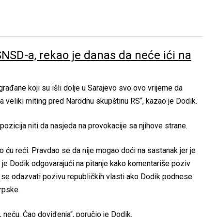
NSD-a, rekao je danas da neće ići na
rađane koji su išli dolje u Sarajevo svo ovo vrijeme da
a veliki miting pred Narodnu skupštinu RS“, kazao je Dodik.
opozicija niti da nasjeda na provokacije sa njihove strane.
 ću reći. Pravdao se da nije mogao doći na sastanak jer je
kao je Dodik odgovarajući na pitanje kako komentariše poziv
 se odazvati pozivu republičkih vlasti ako Dodik podnese
rpske.
neću. Ćao doviđenja“, poručio je Dodik.