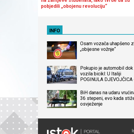
na zahtjeve studenata, iako tvrde da su
pobjedili „obojenu revoluciju“
INFO
Osam vozača uhapšeno 
„obijesne vožnje“
Pokupio je automobil dok 
vozila bicikl: U Italiji
POGINULA DJEVOJČICA 
iz BiH, naređena obdukcij
tijela
BiH danas na udaru vrućin
36 stepeni, evo kada stiž
osvježenje
I