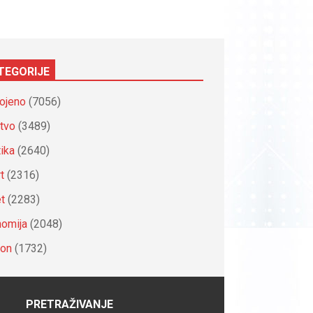
TEGORIJE
ojeno
(7056)
tvo
(3489)
tika
(2640)
t
(2316)
et
(2283)
omija
(2048)
ion
(1732)
PRETRAŽIVANJE