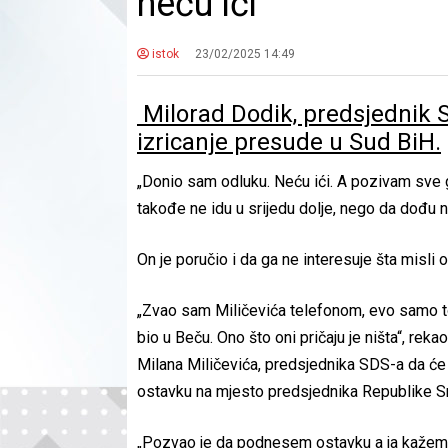
neću ići
istok
23/02/2025 14:49
Milorad Dodik, predsjednik S
izricanje presude u Sud BiH.
„Donio sam odluku. Neću ići. A pozivam sve g
takođe ne idu u srijedu dolje, nego da dođu n
On je poručio i da ga ne interesuje šta misli 
„Zvao sam Miličevića telefonom, evo samo to
bio u Beču. Ono što oni pričaju je ništa“, re
Milana Miličevića, predsjednika SDS-a da će
ostavku na mjesto predsjednika Republike S
„Pozvao je da podnesem ostavku a ja kažem, 