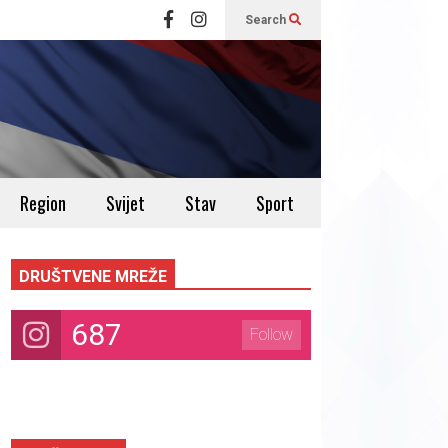
Search
Region
Svijet
Stav
Sport
DRUŠTVENE MREŽE
687
Follow