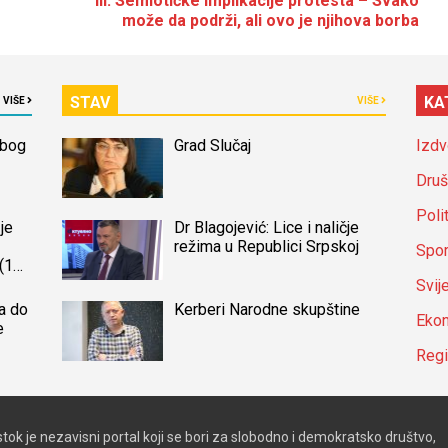
ili: Semiotičke implikacije protesta – Svako
može da podrži, ali ovo je njihova borba
STAV
KA
VIŠE
VIŠE
zbog
Grad Slučaj
Izdv
Druš
Poli
je
Dr Blagojević: Lice i naličje
režima u Republici Srpskoj
Spor
(14)
a
Svij
a do
Kerberi Narodne skupštine
Ekon
e
Reg
stok je nezavisni portal koji se bori za slobodno i demokratsko društvo,