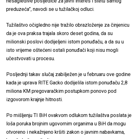
nesagledive posljedice za javni interes i štetu samog
preduzeća”, navodi se u tužilačkoj odluci.
Tužilaštvo očigledno nije tražilo obrazloženje za činjenicu
da je ova praksa trajala skoro deset godina, da su
milionski poslovi dodijeljeni istom ponuđaču, a da su u
isto vrijeme oštećeni ostali ponuđači koji nisu mogli
učestvovati u procesu.
Posljednji takav slučaj zabilježen je u februaru ove godine
kada je uprava RITE Gacko dodijelila istom ponuđaču 2,8
miliona KM pregovaračkim postupkom ponovo pod
izgovorom krajnje hitnosti.
Po mišljenju TI BiH ovakvom odlukom tužilaštva poslata je
loša poruka brojnim ugovornim organima u BiH da mogu
otvoreno i nekažnjeno kršiti zakon o javnim nabavkama,