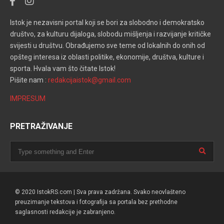
Istok je nezavisni portal koji se bori za slobodno i demokratsko
društvo, za kulturu dijaloga, slobodu mišljenja i razvijanje kritičke
svijesti u društvu. Obrađujemo sve teme od lokalnih do onih od
opšteg interesa iz oblasti politike, ekonomije, društva, kulture i
sporta. Hvala vam što čitate Istok!
Pišite nam :
redakcijaistok@gmail.com
IMPRESUM
PRETRAŽIVANJE
© 2020 IstokRS.com | Sva prava zadržana. Svako neovlašteno
preuzimanje tekstova i fotografija sa portala bez prethodne
saglasnosti redakcije je zabranjeno.