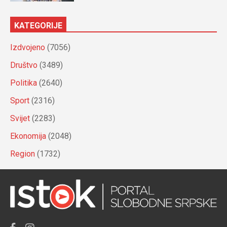
KATEGORIJE
Izdvojeno
(7056)
Društvo
(3489)
Politika
(2640)
Sport
(2316)
Svijet
(2283)
Ekonomija
(2048)
Region
(1732)