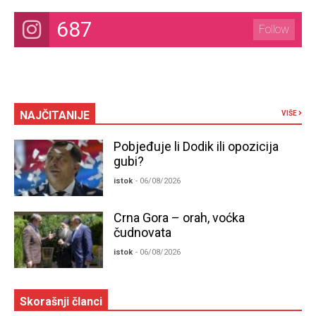
687
Follow
NAJČITANIJE
VIŠE
Pobjeđuje li Dodik ili opozicija
gubi?
istok
- 06/08/2026
Crna Gora – orah, voćka
čudnovata
istok
- 06/08/2026
Skorašnji članci