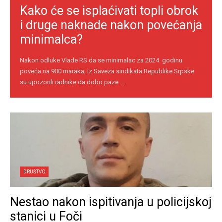
Kako će se isplaćivati topli obrok
i druge naknade nakon povećanja
minimalca?
Nakon odluke Vlade RS da se minimalac za 2024. godinu
poveća na 900 maraka, iz Saveza sindikata Republike Srpske
su upozorili radnike da dobo paze ...
DRUŠTVO
Nestao nakon ispitivanja u policijskoj
stanici u Foči