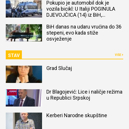
Pokupio je automobil dok je
vozila bicikl: U Italiji POGINULA
DJEVOJČICA (14) iz BiH,
naređena obdukcija tijela
BiH danas na udaru vrućina do 36
stepeni, evo kada stiže
osvježenje
STAV
VIŠE
Grad Slučaj
Dr Blagojević: Lice i naličje režima
u Republici Srpskoj
Kerberi Narodne skupštine