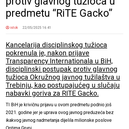
protiv glavnog tužioca u
predmetu “RiTE Gacko”
istok
22/05/2025 16:41
Kancelarija disciplinskog tužioca
pokrenula je, nakon prijave
Transparency Internationala u BiH,
disciplinski postupak protiv glavnog
tužioca Okružnog javnog tužilaštva u
Trebinju, kao postupajućeg u slučaju
nabavki goriva za RITE Gacko.
TI BiH je krivičnu prijavu u ovom predmetu podnio još
2021. godine jer je uprava ovog javnog preduzeća bez
ikakvog javnog nadmetanja dijelila milionske poslove
Optima Grupi.