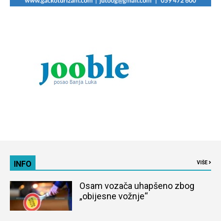
INFO
VIŠE
Osam vozača uhapšeno zbog
„obijesne vožnje“