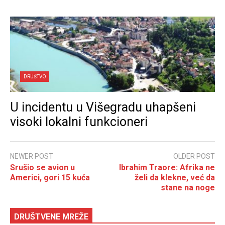
DRUŠTVO
U incidentu u Višegradu uhapšeni
visoki lokalni funkcioneri
NEWER POST
OLDER POST
Srušio se avion u
Ibrahim Traore: Afrika ne
Americi, gori 15 kuća
želi da klekne, već da
stane na noge
DRUŠTVENE MREŽE