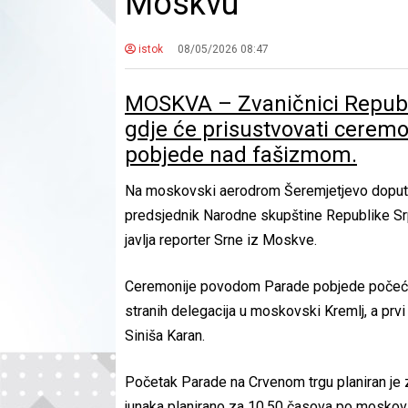
Moskvu
istok
08/05/2026 08:47
MOSKVA – Zvaničnici Republ
gdje će prisustvovati cerem
pobjede nad fašizmom.
Na moskovski aerodrom Šeremjetjevo doputov
predsjednik Narodne skupštine Republike S
javlja reporter Srne iz Moskve.
Ceremonije povodom Parade pobjede počeć
stranih delegacija u moskovski Kremlj, a pr
Siniša Karan.
Početak Parade na Crvenom trgu planiran je 
junaka planirano za 10.50 časova po mosko