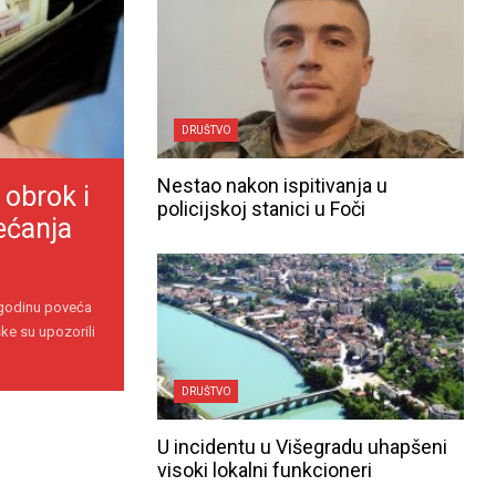
DRUŠTVO
Nestao nakon ispitivanja u
 obrok i
policijskoj stanici u Foči
ećanja
 godinu poveća
ke su upozorili
DRUŠTVO
U incidentu u Višegradu uhapšeni
visoki lokalni funkcioneri