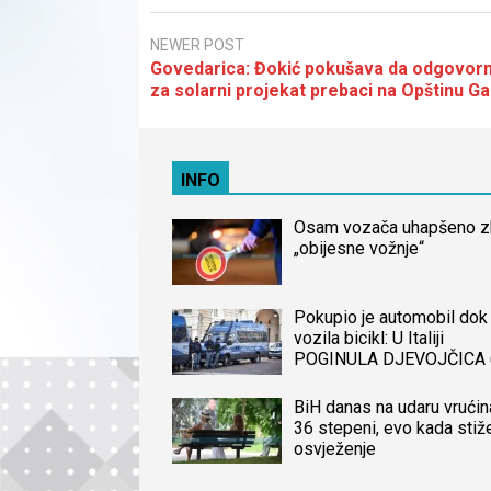
NEWER POST
Govedarica: Đokić pokušava da odgovor
za solarni projekat prebaci na Opštinu G
INFO
Osam vozača uhapšeno 
„obijesne vožnje“
Pokupio je automobil dok 
vozila bicikl: U Italiji
POGINULA DJEVOJČICA 
iz BiH, naređena obdukcij
tijela
BiH danas na udaru vrućin
36 stepeni, evo kada stiž
osvježenje