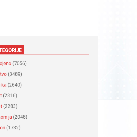
TEGORIJE
ojeno
(7056)
tvo
(3489)
tika
(2640)
t
(2316)
et
(2283)
omija
(2048)
ion
(1732)