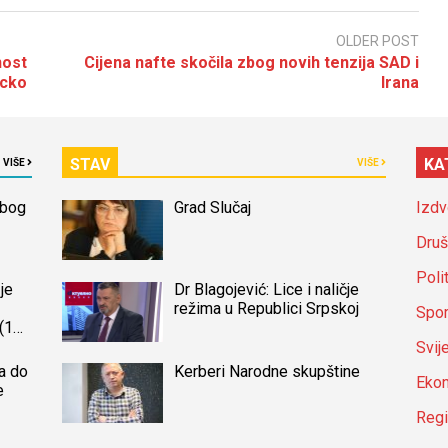
OLDER POST
nost
Cijena nafte skočila zbog novih tenzija SAD i
acko
Irana
STAV
KA
VIŠE
VIŠE
zbog
Grad Slučaj
Izdv
Druš
Poli
je
Dr Blagojević: Lice i naličje
režima u Republici Srpskoj
Spor
(14)
a
Svij
a do
Kerberi Narodne skupštine
Ekon
e
Reg