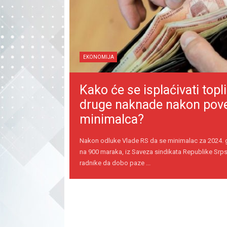
EKONOMIJA
Kako će se isplaćivati topli
druge naknade nakon pov
minimalca?
Nakon odluke Vlade RS da se minimalac za 2024.
na 900 maraka, iz Saveza sindikata Republike Srps
radnike da dobo paze ...