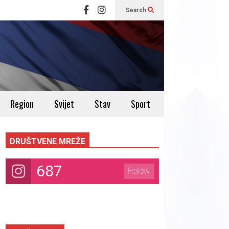
Search
Region
Svijet
Stav
Sport
DRUŠTVENE MREŽE
687
Follow