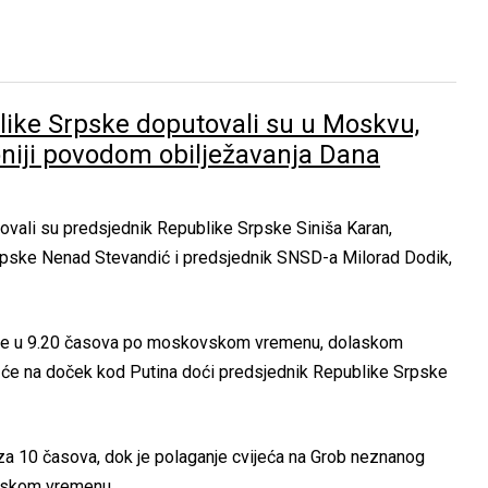
ike Srpske doputovali su u Moskvu,
oniji povodom obilježavanja Dana
ali su predsjednik Republike Srpske Siniša Karan,
rpske Nenad Stevandić i predsjednik SNSD-a Milorad Dodik,
e u 9.20 časova po moskovskom vremenu, dolaskom
vi će na doček kod Putina doći predsjednik Republike Srpske
za 10 časova, dok je polaganje cvijeća na Grob neznanog
vskom vremenu.