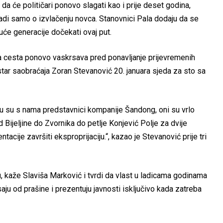
da će političari ponovo slagati kao i prije deset godina,
radi samo o izvlačenju novca. Stanovnici Pala dodaju da se
uće generacije dočekati ovaj put.
rza cesta ponovo vaskrsava pred ponavljanje prijevremenih
tar saobraćaja Zoran Stevanović 20. januara sjeda za sto sa
u su s nama predstavnici kompanije Šandong, oni su vrlo
d Bijeljine do Zvornika do petlje Konjević Polje za dvije
cije završiti eksproprijaciju.“, kazao je Stevanović prije tri
aju, kaže Slaviša Marković i tvrdi da vlast u ladicama godinama
aju od prašine i prezentuju javnosti isključivo kada zatreba