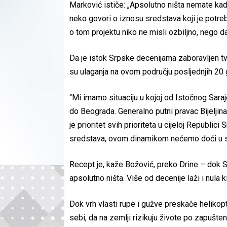
​Marković ističe: „Apsolutno ništa nemate kad je
neko govori o iznosu sredstava koji je potreba
o tom projektu niko ne misli ozbiljno, nego d
​Da je istok Srpske decenijama zaboravljen t
su ulaganja na ovom području posljednjih 20
​“Mi imamo situaciju u kojoj od Istočnog Sar
do Beograda. Generalno putni pravac Bijeljin
je prioritet svih prioriteta u cijeloj Republic
sredstava, ovom dinamikom nećemo doći u situ
​Recept je, kaže Božović, preko Drine – dok Sr
apsolutno ništa. Više od decenije laži i nula 
Dok vrh vlasti rupe i gužve preskače helikop
sebi, da na zemlji rizikuju živote po zapušte