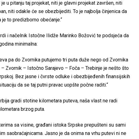
 u pitanju taj projekat, niti je glavni projekat završen, niti
n, niti odakle će se obezbijediti. To je najbolja činjenica da
a je to predizborno obećanje.“
vrdi i načelnik Istočne Ilidže Marinko Božović te podsjeća da
 godina minimalna:
ajeva pa do Zvornika putujemo tri puta duže nego od Zvornika
a – Zvornik – Istočno Sarajevo – Foča – Trebinje je nešto što
i Srpskoj. Bez jasne i čvrste odluke i obezbijeđenih finansijskih
aciju da se taj putni pravac uopšte počne raditi.“
bija gradi stotine kilometara puteva, naša vlast ne radi
kilometara brzog puta.
terima sa visine, građani istoka Srpske prepušteni su sami
nim saobraćajnicama. Jasno je da onima na vrhu putevi ni ne