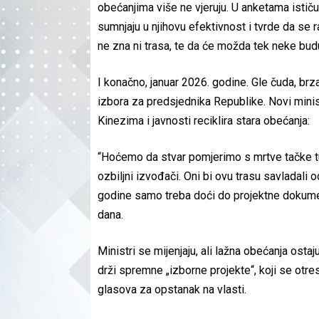
obećanjima više ne vjeruju. U anketama ističu 
sumnjaju u njihovu efektivnost i tvrde da se 
ne zna ni trasa, te da će možda tek neke bud
​I konačno, januar 2026. godine. Gle čuda, b
izbora za predsjednika Republike. Novi minis
Kinezima i javnosti reciklira stara obećanja:
​“Hoćemo da stvar pomjerimo s mrtve tačke t
ozbiljni izvođači. Oni bi ovu trasu savladali o
godine samo treba doći do projektne dokumenta
dana.
​Ministri se mijenjaju, ali lažna obećanja ost
drži spremne „izborne projekte“, koji se otres
glasova za opstanak na vlasti.