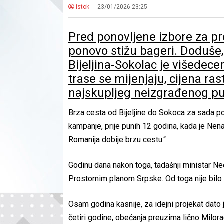
istok
23/01/2026 23:25
Pred ponovljene izbore za pr
ponovo stižu bageri. Doduše
Bijeljina-Sokolac je višedece
trase se mijenjaju, cijena ras
najskupljeg neizgrađenog pu
​Brza cesta od Bijeljine do Sokoca za sada p
kampanje, prije punih 12 godina, kada je Nen
Romanija dobije brzu cestu.“
​Godinu dana nakon toga, tadašnji ministar Neđ
Prostornim planom Srpske. Od toga nije bilo niš
Osam godina kasnije, za idejni projekat dato j
četiri godine, obećanja preuzima lično Milor