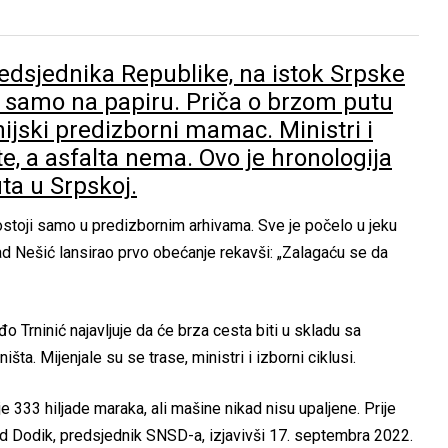
edsjednika Republike, na istok Srpske
, samo na papiru. Priča o brzom putu
nijski predizborni mamac. Ministri i
te, a asfalta nema. Ovo je hronologija
ta u Srpskoj.
ostoji samo u predizbornim arhivama. Sve je počelo u jeku
ad Nešić lansirao prvo obećanje rekavši: „Zalagaću se da
o Trninić najavljuje da će brza cesta biti u skladu sa
ta. Mijenjale su se trase, ministri i izborni ciklusi.
e 333 hiljade maraka, ali mašine nikad nisu upaljene. Prije
ad Dodik, predsjednik SNSD-a, izjavivši 17. septembra 2022.