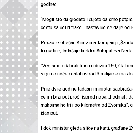
godine:
​“Mogli ste da gledate i čujete da smo potpi
cestu sa četiri trake… nastaviće se dalje od 
​Posao je obećan Kinezima, kompaniji „Šandong
tri godine, tadašnji direktor Autoputeva Nede
​“Već smo odabrali trasu u dužini 160,7 kilo
sigurno neće koštati ispod 3 milijarde maraka
​Prije dvije godine tadašnji ministar saobrać
će im brzi put proći ispred nosa: „I odmah, da
maksimalno tri i po kilometra od Zvornika.“, 
išao put.
​I dok ministar gleda slike na karti, građane