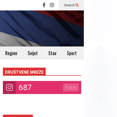
Search
Region
Svijet
Stav
Sport
DRUŠTVENE MREŽE
687
Follow