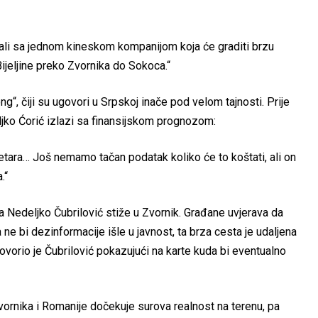
sali sa jednom kineskom kompanijom koja će graditi brzu
Bijeljine preko Zvornika do Sokoca.“
“, čiji su ugovori u Srpskoj inače pod velom tajnosti. Prije
ljko Ćorić izlazi sa finansijskom prognozom:
metara… Još nemamo tačan podatak koliko će to koštati, ali on
.“
aja Nedeljko Čubrilović stiže u Zvornik. Građane uvjerava da
 ne bi dezinformacije išle u javnost, ta brza cesta je udaljena
govorio je Čubrilović pokazujući na karte kuda bi eventualno
 Zvornika i Romanije dočekuje surova realnost na terenu, pa