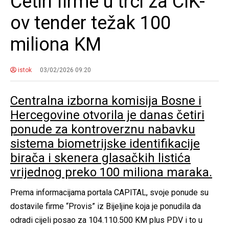
Četiri firme u trci za CIK-
ov tender težak 100
miliona KM
istok
03/02/2026 09:20
Centralna izborna komisija Bosne i
Hercegovine otvorila je danas četiri
ponude za kontroverznu nabavku
sistema biometrijske identifikacije
birača i skenera glasačkih listića
vrijednog preko 100 miliona maraka.
Prema informacijama portala CAPITAL, svoje ponude su
dostavile firme “Provis” iz Bijeljine koja je ponudila da
odradi cijeli posao za 104.110.500 KM plus PDV i to u