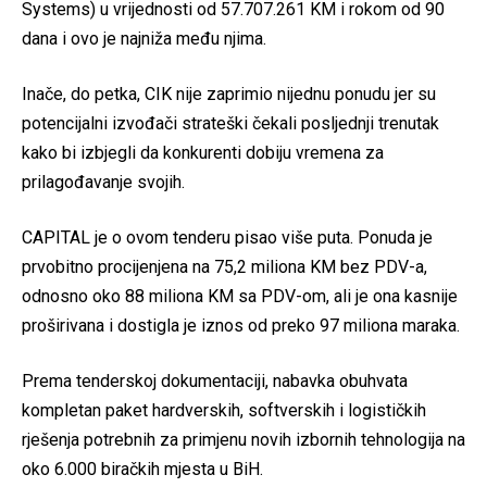
Systems) u vrijednosti od 57.707.261 KM i rokom od 90
dana i ovo je najniža među njima.
Inače, do petka, CIK nije zaprimio nijednu ponudu jer su
potencijalni izvođači strateški čekali posljednji trenutak
kako bi izbjegli da konkurenti dobiju vremena za
prilagođavanje svojih.
CAPITAL je o ovom tenderu pisao više puta. Ponuda je
prvobitno procijenjena na 75,2 miliona KM bez PDV-a,
odnosno oko 88 miliona KM sa PDV-om, ali je ona kasnije
proširivana i dostigla je iznos od preko 97 miliona maraka.
Prema tenderskoj dokumentaciji, nabavka obuhvata
kompletan paket hardverskih, softverskih i logističkih
rješenja potrebnih za primjenu novih izbornih tehnologija na
oko 6.000 biračkih mjesta u BiH.