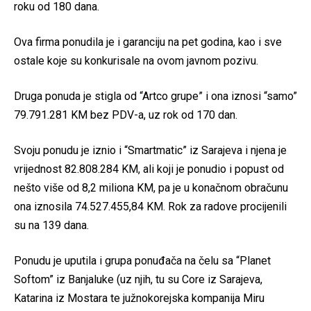
roku od 180 dana.
Ova firma ponudila je i garanciju na pet godina, kao i sve
ostale koje su konkurisale na ovom javnom pozivu.
Druga ponuda je stigla od “Artco grupe” i ona iznosi “samo”
79.791.281 KM bez PDV-a, uz rok od 170 dan.
Svoju ponudu je iznio i “Smartmatic” iz Sarajeva i njena je
vrijednost 82.808.284 KM, ali koji je ponudio i popust od
nešto više od 8,2 miliona KM, pa je u konačnom obračunu
ona iznosila 74.527.455,84 KM. Rok za radove procijenili
su na 139 dana.
Ponudu je uputila i grupa ponuđača na čelu sa “Planet
Softom” iz Banjaluke (uz njih, tu su Core iz Sarajeva,
Katarina iz Mostara te južnokorejska kompanija Miru