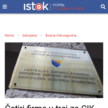
Home
Izdvojeno
Bosna i Hercegovina