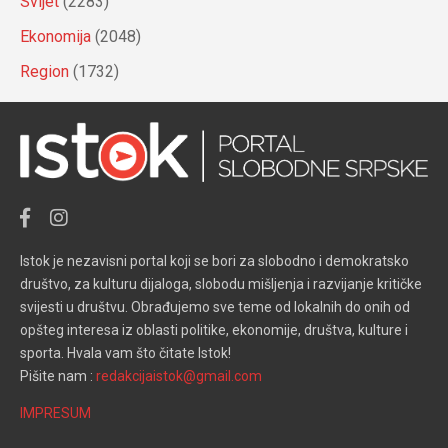
Svijet
(2283)
Ekonomija
(2048)
Region
(1732)
Istok je nezavisni portal koji se bori za slobodno i demokratsko
društvo, za kulturu dijaloga, slobodu mišljenja i razvijanje kritičke
svijesti u društvu. Obrađujemo sve teme od lokalnih do onih od
opšteg interesa iz oblasti politike, ekonomije, društva, kulture i
sporta. Hvala vam što čitate Istok!
Pišite nam :
redakcijaistok@gmail.com
IMPRESUM