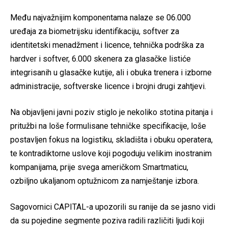
Među najvažnijim komponentama nalaze se 06.000
uređaja za biometrijsku identifikaciju, softver za
identitetski menadžment i licence, tehnička podrška za
hardver i softver, 6.000 skenera za glasačke listiće
integrisanih u glasačke kutije, ali i obuka trenera i izborne
administracije, softverske licence i brojni drugi zahtjevi.
Na objavljeni javni poziv stiglo je nekoliko stotina pitanja i
pritužbi na loše formulisane tehničke specifikacije, loše
postavljen fokus na logistiku, skladišta i obuku operatera,
te kontradiktorne uslove koji pogoduju velikim inostranim
kompanijama, prije svega američkom Smartmaticu,
ozbiljno ukaljanom optužnicom za namještanje izbora.
Sagovornici CAPITAL-a upozorili su ranije da se jasno vidi
da su pojedine segmente poziva radili različiti ljudi koji