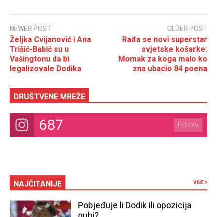
NEWER POST
OLDER POST
Željka Cvijanović i Ana
Rađa se novi superstar
Trišić-Babić su u
svjetske košarke:
Vašingtonu da bi
Momak za koga malo ko
legalizovale Dodika
zna ubacio 84 poena
DRUŠTVENE MREŽE
687
Follow
NAJČITANIJE
VIŠE
Pobjeđuje li Dodik ili opozicija
gubi?