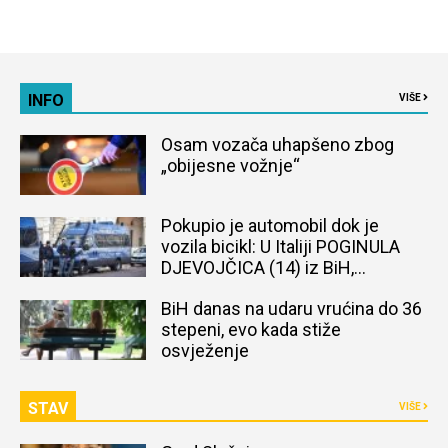
INFO
VIŠE
Osam vozača uhapšeno zbog
„obijesne vožnje“
Pokupio je automobil dok je
vozila bicikl: U Italiji POGINULA
DJEVOJČICA (14) iz BiH,
naređena obdukcija tijela
BiH danas na udaru vrućina do 36
stepeni, evo kada stiže
osvježenje
STAV
VIŠE