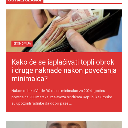
EKONOMIJA
Kako će se isplaćivati topli obrok
i druge naknade nakon povećanja
minimalca?
Nakon odluke Vlade RS da se minimalac za 2024. godinu
poveća na 900 maraka, iz Saveza sindikata Republike Srpske
su upozorili radnike da dobo paze ...