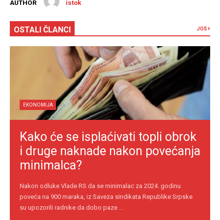
AUTHOR
istok
OSTALI ČLANCI
JOŠ
EKONOMIJA
Kako će se isplaćivati topli obrok
i druge naknade nakon povećanja
minimalca?
Nakon odluke Vlade RS da se minimalac za 2024. godinu
poveća na 900 maraka, iz Saveza sindikata Republike Srpske
su upozorili radnike da dobo paze ...