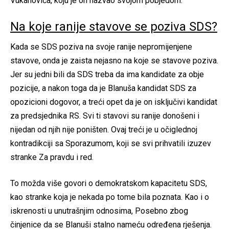
Vukanovića, koju je on nazvao svojom pobjedom.
Na koje ranije stavove se poziva SDS?
Kada se SDS poziva na svoje ranije nepromijenjene
stavove, onda je zaista nejasno na koje se stavove poziva.
Jer su jedni bili da SDS treba da ima kandidate za obje
pozicije, a nakon toga da je Blanuša kandidat SDS za
opozicioni dogovor, a treći opet da je on isključivi kandidat
za predsjednika RS. Svi ti stavovi su ranije donošeni i
nijedan od njih nije poništen. Ovaj treći je u očiglednoj
kontradikciji sa Sporazumom, koji se svi prihvatili izuzev
stranke Za pravdu i red.
To možda više govori o demokratskom kapacitetu SDS,
kao stranke koja je nekada po tome bila poznata. Kao i o
iskrenosti u unutrašnjim odnosima, Posebno zbog
činjenice da se Blanuši stalno nameću određena rješenja.