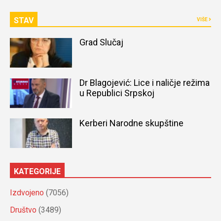
STAV
VIŠE
Grad Slučaj
Dr Blagojević: Lice i naličje režima
u Republici Srpskoj
Kerberi Narodne skupštine
KATEGORIJE
Izdvojeno
(7056)
Društvo
(3489)