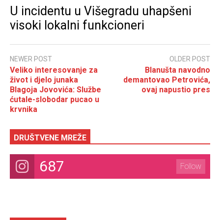
U incidentu u Višegradu uhapšeni
visoki lokalni funkcioneri
NEWER POST
OLDER POST
Veliko interesovanje za
Blanušta navodno
život i djelo junaka
demantovao Petrovića,
Blagoja Jovovića: Službe
ovaj napustio pres
ćutale-slobodar pucao u
krvnika
DRUŠTVENE MREŽE
687
Follow