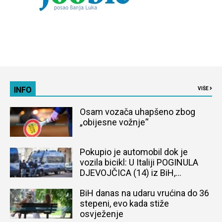
INFO
VIŠE
Osam vozača uhapšeno zbog
„obijesne vožnje“
Pokupio je automobil dok je
vozila bicikl: U Italiji POGINULA
DJEVOJČICA (14) iz BiH,
naređena obdukcija tijela
BiH danas na udaru vrućina do 36
stepeni, evo kada stiže
osvježenje