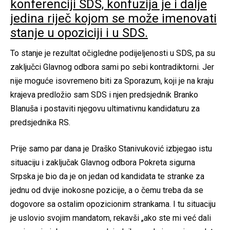
konferenciji SDS, konfuzija je i dalje
jedina riječ kojom se može imenovati
stanje u opoziciji i u SDS.
To stanje je rezultat očigledne podijeljenosti u SDS, pa su
zaključci Glavnog odbora sami po sebi kontradiktorni. Jer
nije moguće isovremeno biti za Sporazum, koji je na kraju
krajeva predložio sam SDS i njen predsjednik Branko
Blanuša i postaviti njegovu ultimativnu kandidaturu za
predsjednika RS.
Prije samo par dana je Draško Stanivuković izbjegao istu
situaciju i zaključak Glavnog odbora Pokreta sigurna
Srpska je bio da je on jedan od kandidata te stranke za
jednu od dvije inokosne pozicije, a o čemu treba da se
dogovore sa ostalim opozicionim strankama. I tu situaciju
je uslovio svojim mandatom, rekavši „ako ste mi već dali