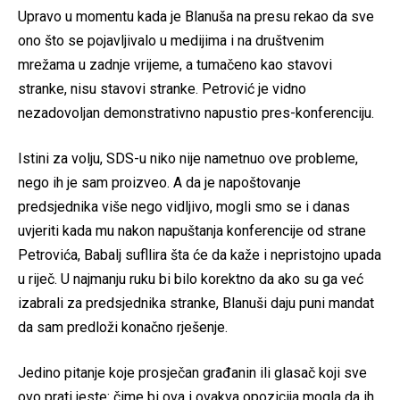
Upravo u momentu kada je Blanuša na presu rekao da sve
ono što se pojavljivalo u medijima i na društvenim
mrežama u zadnje vrijeme, a tumačeno kao stavovi
stranke, nisu stavovi stranke. Petrović je vidno
nezadovoljan demonstrativno napustio pres-konferenciju.
Istini za volju, SDS-u niko nije nametnuo ove probleme,
nego ih je sam proizveo. A da je napoštovanje
predsjednika više nego vidljivo, mogli smo se i danas
uvjeriti kada mu nakon napuštanja konferencije od strane
Petrovića, Babalj sufllira šta će da kaže i nepristojno upada
u riječ. U najmanju ruku bi bilo korektno da ako su ga već
izabrali za predsjednika stranke, Blanuši daju puni mandat
da sam predloži konačno rješenje.
Jedino pitanje koje prosječan građanin ili glasač koji sve
ovo prati jeste: čime bi ova i ovakva opozicija mogla da ih