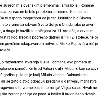
ime susednim slovenskim plemenima. Izmislio je i Romane
anas za nas ne bi bilo problema, ali nismo. Konstantin
. Da bi osporio mogućnost da je car Justinijan bio Sloven,
 u isto vreme sa crkvom Svete Sofije u Ohridu, iako je prva
, a druga je bazilika uobičajena za 11. stoleće, s drvenim
astira kod Trebinja pogrešno datirao u 11-12. stoleće, ne bi
vojim površnim iskopavanjem potvrdio Marko Popović, a reč je
toleća.
 o razmerama stvaranja iluzije i obmane, evo primera iz
pljenom između Karla od Valoa i kralja Milutina, koji se čuva
godina, piše da je kralj Milutin vladao i Dalmacijom i
, ali se zato glatko odbacuju predanja o osnivanju manastira
agovića, u to vreme, kao mitomanija! Valjda da se Hrvati ne
jska zgrada počinje da pada. A koliko li takvih neotkrivenih