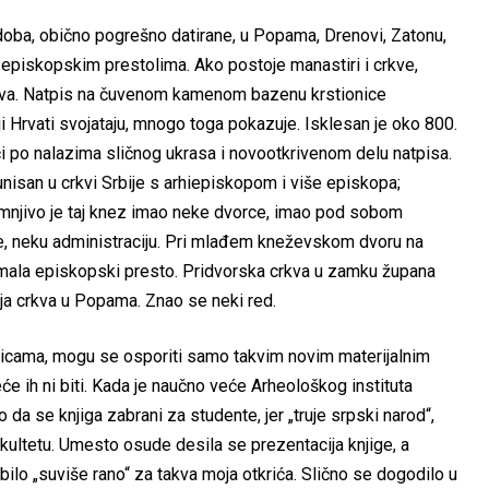
oba, obično pogrešno datirane, u Popama, Drenovi, Zatonu,
 episkopskim prestolima. Ako postoje manastiri i crkve,
država. Natpis na čuvenom kamenom bazenu krstionice
 Hrvati svojataju, mnogo toga pokazuje. Isklesan je oko 800.
ći po nalazima sličnog ukrasa i novootkrivenom delu natpisa.
nisan u crkvi Srbije s arhiepiskopom i više episkopa;
sumnjivo je taj knez imao neke dvorce, imao pod sobom
e, neku administraciju. Pri mlađem kneževskom dvoru na
e imala episkopski presto. Pridvorska crkva u zamku župana
ja crkva u Popama. Znao se neki red.
enicama, mogu se osporiti samo takvim novim materijalnim
neće ih ni biti. Kada je naučno veće Arheološkog instituta
lo da se knjiga zabrani za studente, jer „truje srpski narod“,
kultetu. Umesto osude desila se prezentacija knjige, a
bilo „suviše rano“ za takva moja otkrića. Slično se dogodilo u