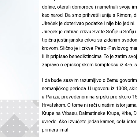
doline, oterali domoroce i nametnuli svoje 
kao narod. Da smo prihvatili uniju s Rimom, d
Jireček je doterivao podatke i nije bio jedini
Jireček je datirao crkvu Svete Sofije u Sofiji
tipična justinijanska crkva sa zidanim svodom
krovom. Slično je i crkve Petro-Pavlovog man
li ih pripisao benediktincima. To je zatim s
zapravo o episkopskom kompleksu iz 4-6. s
I da bude sasvim razumljivo o čemu govorim,
nemanjićkog perioda. U ugovoru iz 1308, sklo
u Parizu, prevedenom na srpski pre skoro 150 
Hrvatskom. O tome ni reči u našim istorijama
Krupe na Vrbasu, Dalmatinske Krupe, Krke, Dr
uvrede. Ako izvučete jedan kamen, cela istori
primera ima!