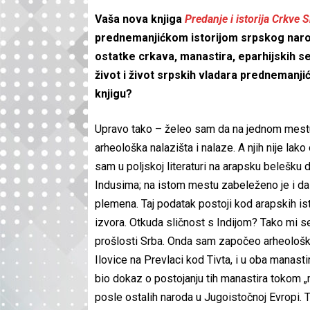
Vaša nova knjiga
Predanje i istorija Crkve 
prednemanjićkom istorijom srpskog naro
ostatke crkava, manastira, eparhijskih se
život i život srpskih vladara prednemanjićk
knjigu?
Upravo tako – želeo sam da na jednom mestu
arheološka nalazišta i nalaze. A njih nije la
sam u poljskoj literaturi na arapsku belešku d
Indusima; na istom mestu zabeleženo je i da
plemena. Taj podatak postoji kod arapskih ist
izvora. Otkuda sličnost s Indijom? Tako mi s
prošlosti Srba. Onda sam započeo arheološka
Ilovice na Prevlaci kod Tivta, i u oba manasti
bio dokaz o postojanju tih manastira tokom 
posle ostalih naroda u Jugoistočnoj Evropi. 