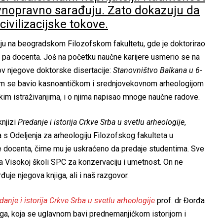
vnopravno sarađuju. Zato dokazuju da
civilizacijske tokove.
iju na beogradskom Filozofskom fakultetu, gde je doktorirao
a, pa docenta. Još na početku naučne karijere usmerio se na
ov njegove doktorske disertacije:
Stanovništvo Balkana u 6-
om se bavio kasnoantičkom i srednjovekovnom arheologijom
škim istraživanjima, i o njima napisao mnoge naučne radove.
knjizi
Predanje i istorija Crkve Srba u svetlu arheologije
,
s Odeljenja za arheologiju Filozofskog fakulteta u
e docenta, čime mu je uskraćeno da predaje studentima. Sve
a Visokoj školi SPC za konzervaciju i umetnost. On ne
uje njegova knjiga, ali i naš razgovor.
danje i istorija Crkve Srba u svetlu arheologije
prof. dr Đorđa
jiga, koja se uglavnom bavi prednemanjićkom istorijom i