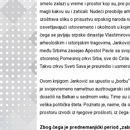
smelo zalazi u vreme i prostor koji su, pre po
magli kakvu su i zaticali. Nudeći preobilje arh
izoštrava sliku o prisustvu srpskog naroda 
osvetljavajući istovremeno i okolnosti u ko
čega se javljaju srpske dinastije Vlastimirović
arheološkim i istorijskim tragovima, Janković 
među Srbima zasejao Apostol Pavle sa svojim 
stvorenoj Pomesnoj crkvi Srba, sve do Ćirila i 
Takvu crkvu Sveti Sava je preuredio i usmeri
Ovom knjigom Janković se upustio u „borbu“ 
je svojevremeno nametnuo austrougarski isto
doselili na Balkan u sedmom veku. Time su i
velika politička šteta. Poznato je, naime, d
prostoru izvodi iz njegove prošlosti, iz čeg
Zbog čega je prednemanjićki period „zab