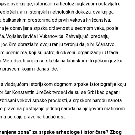
jave ove knjige, istoričari i arheolozi uglavnom ostavljali u
eoloških, ali i istorijskih i etnoloških dokaza, ova knjiga
na balkanskim prostorima od prvih vekova hrišćanstva,
jima je obnavljana srpska državnost u sedmom veku, posle
a, Vojislavljevića i Vukanovića. Zahvaljujući predanju,
još šire obrazlaže svoju raniju tvrdnju da je hrišćanstvo
učenicima, koji su ustrojili crkvenu organizaciju. U tada
Metodija, liturgija se služila na latinskom ili grčkom jeziku.
o pravcem kojim i danas ide.
s vladajućom istorijskom dogmom srpske istoriografije koju
ričar Konstantin Jireček tvrdeći da su se Srbi kao pagani
zbrisani vekovi srpske prošlosti, a srpskom narodu naneta
a se pravo na postojanje jednog naroda na njegovom matičnom
a mu se daje pravo na budućnost.
ranjena zona“ za srpske arheologe i istoričare? Zbog