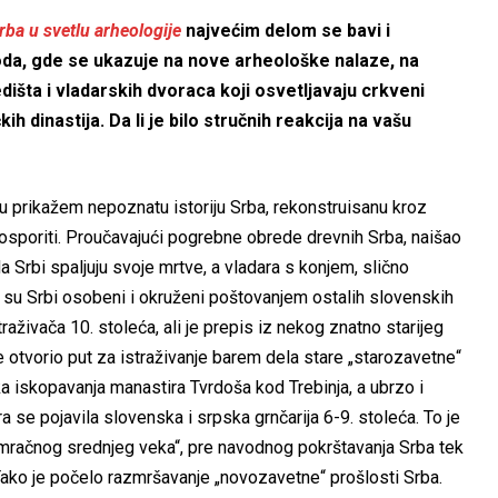
Srba u svetlu arheologije
najvećim delom se bavi i
da, gde se ukazuje na nove arheološke nalaze, na
dišta i vladarskih dvoraca koji osvetljavaju crkveni
ih dinastija. Da li je bilo stručnih reakcija na vašu
 prikažem nepoznatu istoriju Srba, rekonstruisanu kroz
ko osporiti. Proučavajući pogrebne obrede drevnih Srba, naišao
a Srbi spaljuju svoje mrtve, a vladara s konjem, slično
 su Srbi osobeni i okruženi poštovanjem ostalih slovenskih
raživača 10. stoleća, ali je prepis iz nekog znatno starijeg
e otvorio put za istraživanje barem dela stare „starozavetne“
 iskopavanja manastira Tvrdoša kod Trebinja, a ubrzo i
ra se pojavila slovenska i srpska grnčarija 6-9. stoleća. To je
„mračnog srednjeg veka“, pre navodnog pokrštavanja Srba tek
Tako je počelo razmršavanje „novozavetne“ prošlosti Srba.