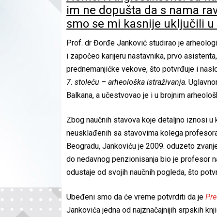
im ne dopušta da s nama ra
smo se mi kasnije uključili u 
Prof. dr Đorđe Janković studirao je arheolog
i započeo karijeru nastavnika, prvo asistent
prednemanjićke vekove, što potvrđuje i nasl
7. stoleću – arheološka istraživanja
. Uglavn
Balkana, a učestvovao je i u brojnim arheolo
Zbog naučnih stavova koje detaljno iznosi u 
neusklađenih sa stavovima kolega profesora 
Beogradu, Jankoviću je 2009. oduzeto zvanj
do nedavnog penzionisanja bio je profesor n
odustaje od svojih naučnih pogleda, što potvrđ
Ubeđeni smo da će vreme potvrditi da je
Pre
Jankovića jedna od najznačajnijih srpskih kn