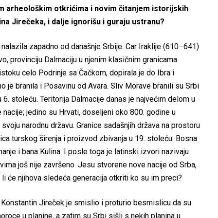
m arheološkim otkrićima i novim čitanjem istorijskih
na Jirečeka, i dalje ignorišu i guraju ustranu?
 nalazila zapadno od današnje Srbije. Car Iraklije (610–641)
, provinciju Dalmaciju u njenim klasičnim granicama.
istoku celo Podrinje sa Čačkom, dopirala je do Ibra i
o je branila i Posavinu od Avara. Sliv Morave branili su Srbi
 6. stoleću. Teritorija Dalmacije danas je najvećim delom u
acije; jedino su Hrvati, doseljeni oko 800. godine u
 svoju narodnu državu. Granice sadašnjih država na prostoru
a turskog širenja i proizvod zbivanja u 19. stoleću. Bosna
nje i bana Kulina. I posle toga je latinski izvori nazivaju
ovima još nije završeno. Jesu stvorene nove nacije od Srba,
 li će njihova sledeća generacija otkriti ko su im preci?
 Konstantin Jireček je smislio i proturio besmislicu da su
oroce u planine, a zatim su Srbi sišli s nekih planina u