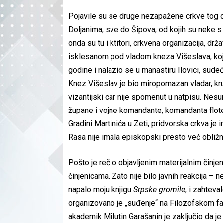
Pojavile su se druge nezapažene crkve tog d
Doljanima, sve do Šipova, od kojih su neke s
onda su tu i ktitori, crkvena organizacija, 
isklesanom pod vladom kneza Višeslava, koji
godine i nalazio se u manastiru Ilovici, sude
Knez Višeslav je bio miropomazan vladar, kru
vizantijski car nije spomenut u natpisu. Ne
župane i vojne komandante, komandanta flot
Gradini Martinića u Zeti, pridvorska crkva j
Rasa nije imala episkopski presto već obližn
Pošto je reč o objavljenim materijalnim činj
činjenicama. Zato nije bilo javnih reakcija – 
napalo moju knjigu
Srpske gromile
, i zahteva
organizovano je „suđenje“ na Filozofskom fa
akademik Milutin Garašanin je zaključio da je 