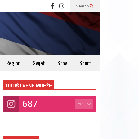
Search
Region
Svijet
Stav
Sport
DRUŠTVENE MREŽE
687
Follow