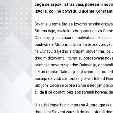
čega se srpski istraživači, poneseni novi
izvora, koji ne potvrđuju učenje Konstanti
Stvar je u tome što se izvorno srpska država
Srbima daje, svakako zbog zasluga za Carstvo
Dalmacija je na zapadu obuhvatala Liku, a na 
obuhvatala Metohiju i Drim. Ta Srbija verovatn
na Dunavu, zajedno s drugim Slovenima, još u
drugim državama, i tamo su obrazovane nove n
priobalje severozapadne Dalmacije, osnovali
nekad rimske Dalmacije uglavnom su posledic
počinje da vodi samostalniji život tek od Nema
Srbijom. Cepanje Srbije i Srba u nečijim plan
ali da li će opstati bez sopstvenih korena, da
U službi imperijalnih interesa Austrougarske,
doseljeni Sloveni zauzeli doline i oterali dom